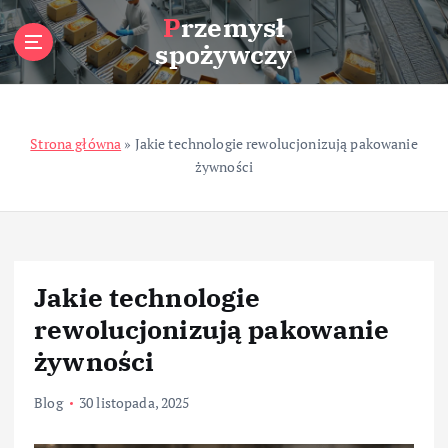
S
Przemysł
k
spożywczy
i
p
t
o
Strona główna
»
Jakie technologie rewolucjonizują pakowanie
c
żywności
o
n
t
e
n
t
Jakie technologie
rewolucjonizują pakowanie
żywności
Blog
30 listopada, 2025