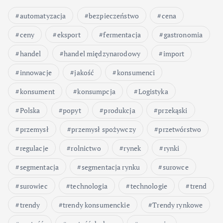
automatyzacja
bezpieczeństwo
cena
ceny
eksport
fermentacja
gastronomia
handel
handel międzynarodowy
import
innowacje
jakość
konsumenci
konsument
konsumpcja
Logistyka
Polska
popyt
produkcja
przekąski
przemysł
przemysł spożywczy
przetwórstwo
regulacje
rolnictwo
rynek
rynki
segmentacja
segmentacja rynku
surowce
surowiec
technologia
technologie
trend
trendy
trendy konsumenckie
Trendy rynkowe