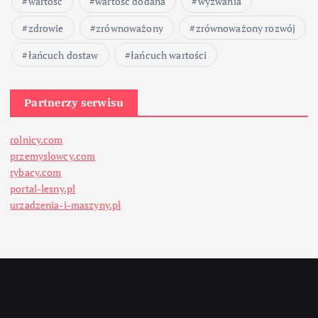
wartość
wartość dodana
wyzwania
zdrowie
zrównoważony
zrównoważony rozwój
łańcuch dostaw
łańcuch wartości
Partnerzy serwisu
rolnicy.com
przemyslowcy.com
rybacy.com
portal-lesny.pl
urzadzenia-i-maszyny.pl