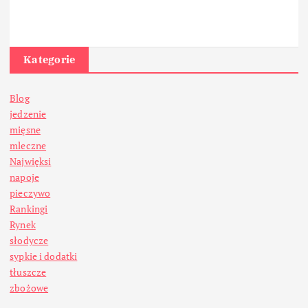
Kategorie
Blog
jedzenie
mięsne
mleczne
Najwięksi
napoje
pieczywo
Rankingi
Rynek
słodycze
sypkie i dodatki
tłuszcze
zbożowe