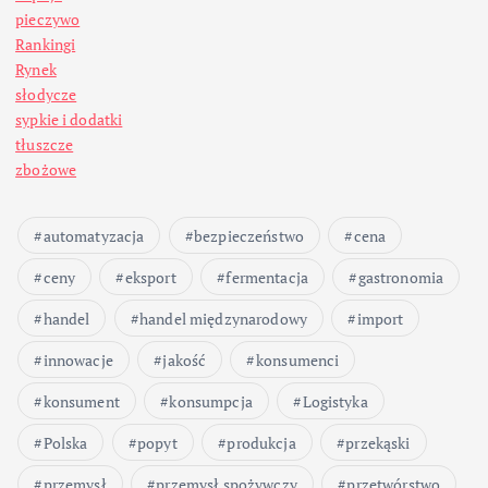
pieczywo
Rankingi
Rynek
słodycze
sypkie i dodatki
tłuszcze
zbożowe
automatyzacja
bezpieczeństwo
cena
ceny
eksport
fermentacja
gastronomia
handel
handel międzynarodowy
import
innowacje
jakość
konsumenci
konsument
konsumpcja
Logistyka
Polska
popyt
produkcja
przekąski
przemysł
przemysł spożywczy
przetwórstwo