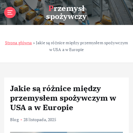
S
Przemysł
k
spożywczy
i
p
t
o
Strona główna
»
Jakie są różnice między przemysłem spożywczym
c
w USA a w Europie
o
n
t
e
n
t
Jakie są różnice między
przemysłem spożywczym w
USA a w Europie
Blog
28 listopada, 2025