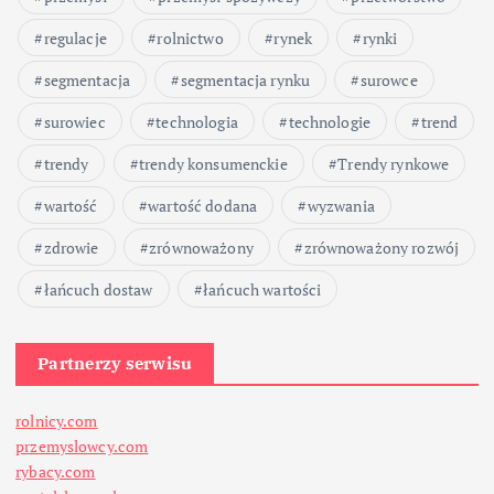
regulacje
rolnictwo
rynek
rynki
segmentacja
segmentacja rynku
surowce
surowiec
technologia
technologie
trend
trendy
trendy konsumenckie
Trendy rynkowe
wartość
wartość dodana
wyzwania
zdrowie
zrównoważony
zrównoważony rozwój
łańcuch dostaw
łańcuch wartości
Partnerzy serwisu
rolnicy.com
przemyslowcy.com
rybacy.com