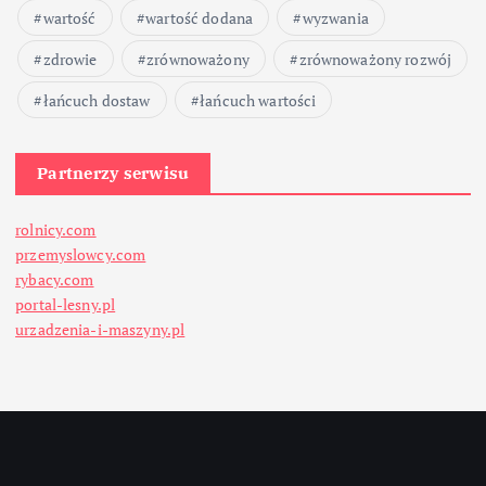
wartość
wartość dodana
wyzwania
zdrowie
zrównoważony
zrównoważony rozwój
łańcuch dostaw
łańcuch wartości
Partnerzy serwisu
rolnicy.com
przemyslowcy.com
rybacy.com
portal-lesny.pl
urzadzenia-i-maszyny.pl