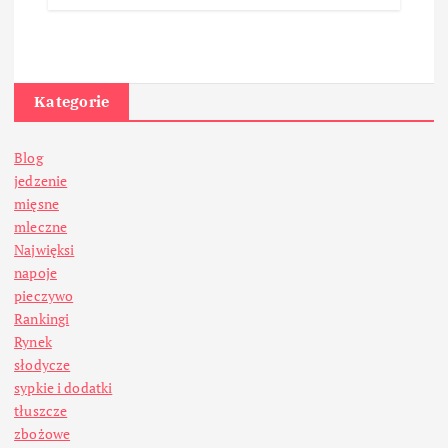
Kategorie
Blog
jedzenie
mięsne
mleczne
Najwięksi
napoje
pieczywo
Rankingi
Rynek
słodycze
sypkie i dodatki
tłuszcze
zbożowe