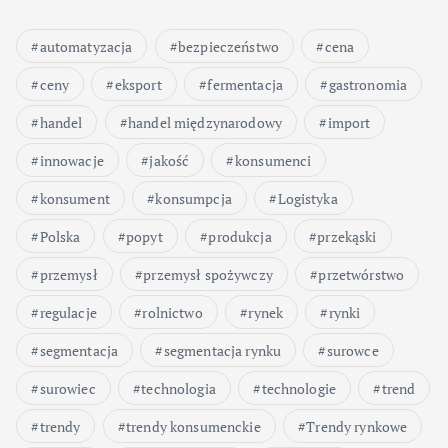
automatyzacja
bezpieczeństwo
cena
ceny
eksport
fermentacja
gastronomia
handel
handel międzynarodowy
import
innowacje
jakość
konsumenci
konsument
konsumpcja
Logistyka
Polska
popyt
produkcja
przekąski
przemysł
przemysł spożywczy
przetwórstwo
regulacje
rolnictwo
rynek
rynki
segmentacja
segmentacja rynku
surowce
surowiec
technologia
technologie
trend
trendy
trendy konsumenckie
Trendy rynkowe