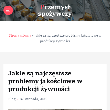
S
Przemysł
k
spożywczy
i
p
t
o
Strona główna
»
Jakie są najczęstsze problemy jakościowe w
c
produkcji żywności
o
n
t
e
n
t
Jakie są najczęstsze
problemy jakościowe w
produkcji żywności
Blog
26 listopada, 2025