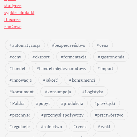
słodycze
sypkie i dodatki
tłuszcze
zbożowe
automatyzacja
bezpieczeństwo
cena
ceny
eksport
fermentacja
gastronomia
handel
handel międzynarodowy
import
innowacje
jakość
konsumenci
konsument
konsumpcja
Logistyka
Polska
popyt
produkcja
przekąski
przemysł
przemysł spożywczy
przetwórstwo
regulacje
rolnictwo
rynek
rynki