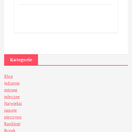
Kategorie
Blog
jedzenie
mięsne
mleczne
Najwięksi
napoje
pieczywo
Rankingi
Rynek