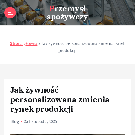
S
Przemysł
k
spożywczy
i
p
t
o
Strona główna
»
Jak żywność personalizowana zmienia rynek
c
produkcji
o
n
t
e
n
t
Jak żywność
personalizowana zmienia
rynek produkcji
Blog
25 listopada, 2025