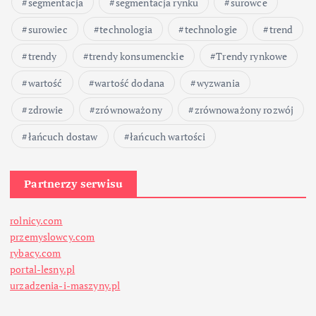
segmentacja
segmentacja rynku
surowce
surowiec
technologia
technologie
trend
trendy
trendy konsumenckie
Trendy rynkowe
wartość
wartość dodana
wyzwania
zdrowie
zrównoważony
zrównoważony rozwój
łańcuch dostaw
łańcuch wartości
Partnerzy serwisu
rolnicy.com
przemyslowcy.com
rybacy.com
portal-lesny.pl
urzadzenia-i-maszyny.pl