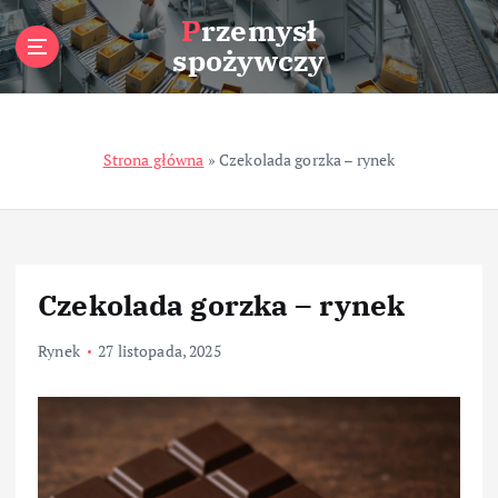
S
Przemysł
k
spożywczy
i
p
t
o
Strona główna
»
Czekolada gorzka – rynek
c
o
n
t
e
n
Czekolada gorzka – rynek
t
Rynek
27 listopada, 2025