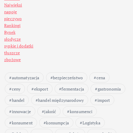
Najwięksi
napoje
pieczywo
Rankingi
Rynek
słodycze
sypkie i dodatki
tłuszcze
zbożowe
automatyzacja
bezpieczeństwo
cena
ceny
eksport
fermentacja
gastronomia
handel
handel międzynarodowy
import
innowacje
jakość
konsumenci
konsument
konsumpcja
Logistyka