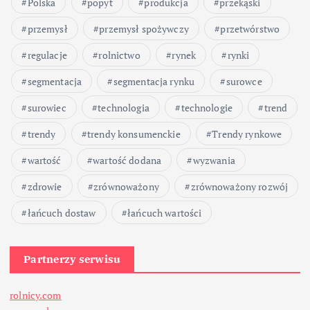
Polska
popyt
produkcja
przekąski
przemysł
przemysł spożywczy
przetwórstwo
regulacje
rolnictwo
rynek
rynki
segmentacja
segmentacja rynku
surowce
surowiec
technologia
technologie
trend
trendy
trendy konsumenckie
Trendy rynkowe
wartość
wartość dodana
wyzwania
zdrowie
zrównoważony
zrównoważony rozwój
łańcuch dostaw
łańcuch wartości
Partnerzy serwisu
rolnicy.com