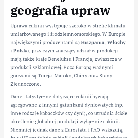
geografia upraw
Uprawa cukinii występuje szeroko w strefie klimatu
umiarkowanego i śródziemnomorskiego. W Europie
największymi producentami są
Hiszpania
,
Włochy
i
Polska
, przy czym znaczący udział w produkcji
mają także kraje Beneluksu i Francja, zwłaszcza w
produkcji szklarniowej. Poza Europą ważnymi
graczami są Turcja, Maroko, Chiny oraz Stany
Zjednoczone.
Dane statystyczne dotyczące cukinii bywają
agregowane z innymi gatunkami dyniowatych (np.
inne rodzaje kabaczków czy dyni), co utrudnia ścisłe
określenie globalnej produkcji wyłącznie cukinii.
Niemniej jednak dane z Eurostatu i FAO wskazują,
że w UE produkcja cukinii i podobnych kabaczków w