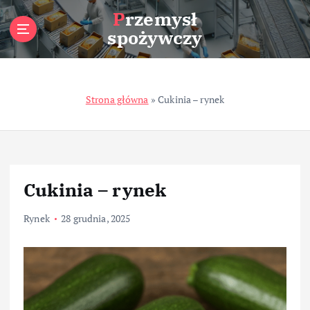
S
Przemysł
k
spożywczy
i
p
t
o
Strona główna
»
Cukinia – rynek
c
o
n
t
e
n
Cukinia – rynek
t
Rynek
28 grudnia, 2025