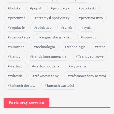
Polska
popyt
produkcja
przekąski
przemysł
przemysł spożywczy
przetwórstwo
regulacje
rolnictwo
rynek
rynki
segmentacja
segmentacja rynku
surowce
surowiec
technologia
technologie
trend
trendy
trendy konsumenckie
Trendy rynkowe
wartość
wartość dodana
wyzwania
zdrowie
zrównoważony
zrównoważony rozwój
łańcuch dostaw
łańcuch wartości
Partnerzy serwisu