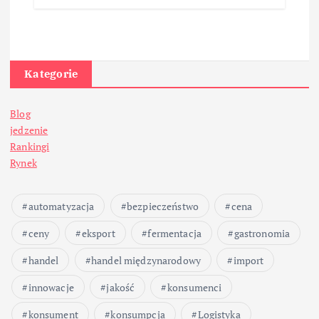
Kategorie
Blog
jedzenie
Rankingi
Rynek
automatyzacja
bezpieczeństwo
cena
ceny
eksport
fermentacja
gastronomia
handel
handel międzynarodowy
import
innowacje
jakość
konsumenci
konsument
konsumpcja
Logistyka