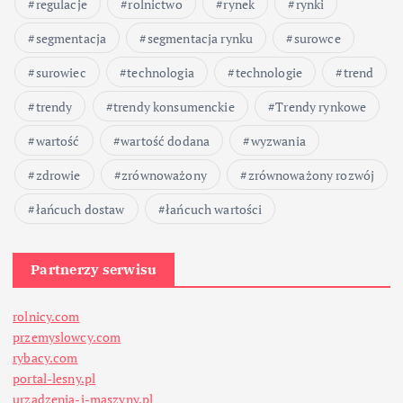
regulacje
rolnictwo
rynek
rynki
segmentacja
segmentacja rynku
surowce
surowiec
technologia
technologie
trend
trendy
trendy konsumenckie
Trendy rynkowe
wartość
wartość dodana
wyzwania
zdrowie
zrównoważony
zrównoważony rozwój
łańcuch dostaw
łańcuch wartości
Partnerzy serwisu
rolnicy.com
przemyslowcy.com
rybacy.com
portal-lesny.pl
urzadzenia-i-maszyny.pl