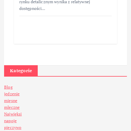
rynku detalicznym wynika z relatywnej
dostępności…
Kategorie
Blog
jedzenie
mięsne
mleczne
Najwięksi
napoje
pieczywo