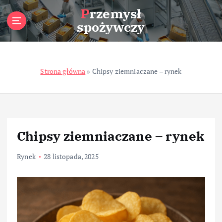
S
Przemysł
k
spożywczy
i
p
t
o
Strona główna
»
Chipsy ziemniaczane – rynek
c
o
n
t
e
n
Chipsy ziemniaczane – rynek
t
Rynek
28 listopada, 2025