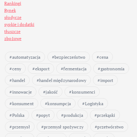
Rankingi
Rynek
słodycze
sypkie i dodatki
tłuszcze
zbożowe
automatyzacja
bezpieczeństwo
cena
ceny
eksport
fermentacja
gastronomia
handel
handel międzynarodowy
import
innowacje
jakość
konsumenci
konsument
konsumpcja
Logistyka
Polska
popyt
produkcja
przekąski
przemysł
przemysł spożywczy
przetwórstwo