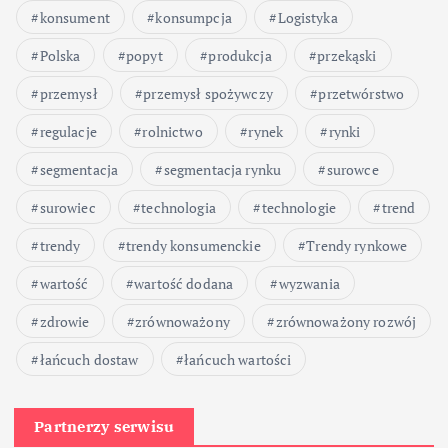
konsument
konsumpcja
Logistyka
e
Polska
popyt
produkcja
przekąski
w
przemysł
przemysł spożywczy
przetwórstwo
p
regulacje
rolnictwo
rynek
rynki
segmentacja
segmentacja rynku
surowce
i
surowiec
technologia
technologie
trend
s
trendy
trendy konsumenckie
Trendy rynkowe
ó
wartość
wartość dodana
wyzwania
w
zdrowie
zrównoważony
zrównoważony rozwój
łańcuch dostaw
łańcuch wartości
Partnerzy serwisu