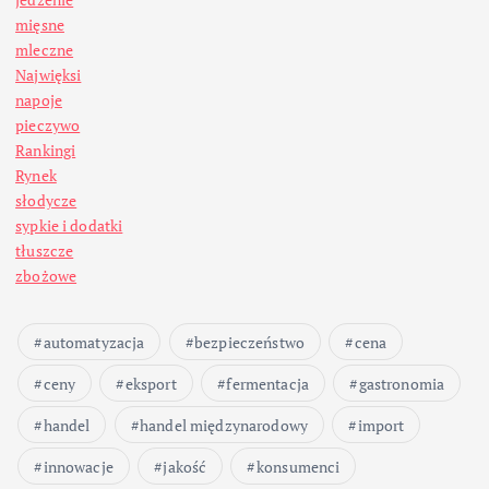
r
mięsne
o
mleczne
Najwięksi
n
napoje
pieczywo
i
Rankingi
Rynek
c
słodycze
sypkie i dodatki
o
tłuszcze
zbożowe
w
automatyzacja
bezpieczeństwo
cena
a
ceny
eksport
fermentacja
gastronomia
n
handel
handel międzynarodowy
import
i
innowacje
jakość
konsumenci