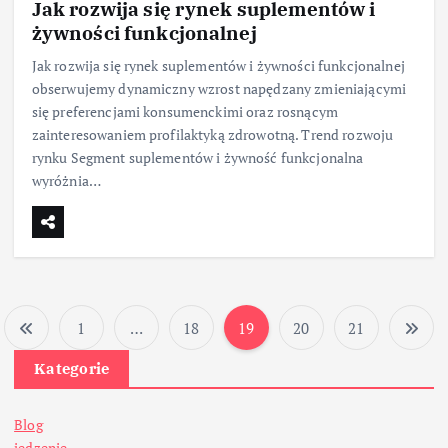
Jak rozwija się rynek suplementów i
żywności funkcjonalnej
Jak rozwija się rynek suplementów i żywności funkcjonalnej
obserwujemy dynamiczny wzrost napędzany zmieniającymi
się preferencjami konsumenckimi oraz rosnącym
zainteresowaniem profilaktyką zdrowotną. Trend rozwoju
rynku Segment suplementów i żywność funkcjonalna
wyróżnia…
1
…
18
19
20
21
S
Kategorie
t
Blog
jedzenie