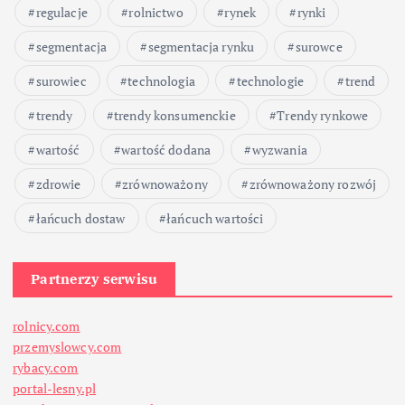
regulacje
rolnictwo
rynek
rynki
segmentacja
segmentacja rynku
surowce
surowiec
technologia
technologie
trend
trendy
trendy konsumenckie
Trendy rynkowe
wartość
wartość dodana
wyzwania
zdrowie
zrównoważony
zrównoważony rozwój
łańcuch dostaw
łańcuch wartości
Partnerzy serwisu
rolnicy.com
przemyslowcy.com
rybacy.com
portal-lesny.pl