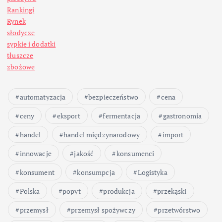
Rankingi
Rynek
słodycze
sypkie i dodatki
tłuszcze
zbożowe
automatyzacja
bezpieczeństwo
cena
ceny
eksport
fermentacja
gastronomia
handel
handel międzynarodowy
import
innowacje
jakość
konsumenci
konsument
konsumpcja
Logistyka
Polska
popyt
produkcja
przekąski
przemysł
przemysł spożywczy
przetwórstwo