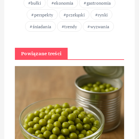
bułki
ekonomia
gastronomia
perspekty
przekąski
rynki
śniadania
trendy
wyzwania
Powiązane treści