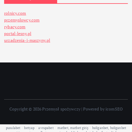
rolnicy.com
przemyslowcy.com
rybacy.com
portal-lesny.pl
urzadzenia-i-maszyny.pl
Copyright © 2026 Przemysł spożywczy | Powered by icomSEO
pusulabet
·
betyap
·
avrupabet
·
matbet, matbet giriş
·
holiganbet, holiganbet