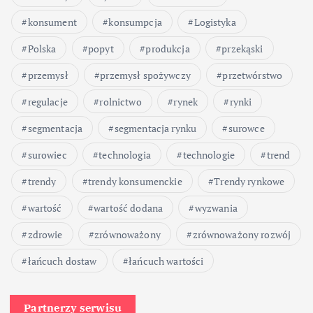
konsument
konsumpcja
Logistyka
Polska
popyt
produkcja
przekąski
przemysł
przemysł spożywczy
przetwórstwo
regulacje
rolnictwo
rynek
rynki
segmentacja
segmentacja rynku
surowce
surowiec
technologia
technologie
trend
trendy
trendy konsumenckie
Trendy rynkowe
wartość
wartość dodana
wyzwania
zdrowie
zrównoważony
zrównoważony rozwój
łańcuch dostaw
łańcuch wartości
Partnerzy serwisu