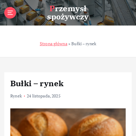
S
Przemysł
k
spożywczy
i
p
t
o
Strona główna
»
Bułki – rynek
c
o
n
t
e
n
Bułki – rynek
t
Rynek
24 listopada, 2025