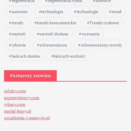
segmentacja
segmentacja rynku
surowce
i
surowiec
technologia
technologie
trend
s
trendy
trendy konsumenckie
Trendy rynkowe
ó
wartość
wartość dodana
wyzwania
w
zdrowie
zrównoważony
zrównoważony rozwój
łańcuch dostaw
łańcuch wartości
Partnerzy serwisu
rolnicy.com
przemyslowcy.com
rybacy.com
portal-lesny.pl
urzadzenia-i-maszyny.pl