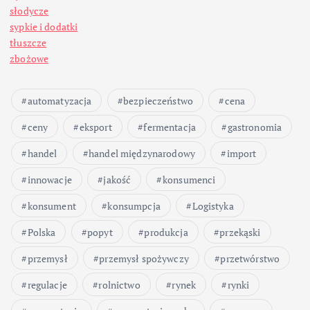
c
słodycze
sypkie i dodatki
o
tłuszcze
zbożowe
w
automatyzacja
bezpieczeństwo
cena
a
ceny
eksport
fermentacja
gastronomia
n
handel
handel międzynarodowy
import
i
innowacje
jakość
konsumenci
konsument
konsumpcja
Logistyka
e
Polska
popyt
produkcja
przekąski
w
przemysł
przemysł spożywczy
przetwórstwo
p
regulacje
rolnictwo
rynek
rynki