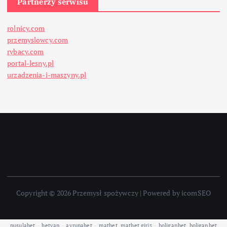
Partnerzy serwisu
rolnicy.com
przemyslowcy.com
rybacy.com
portal-lesny.pl
urzadzenia-i-maszyny.pl
Copyright © 2026 Przemysł spożywczy | Powered by icomSEO
pusulabet
·
betyap
·
avrupabet
·
matbet, matbet giriş
·
holiganbet, holiganbet