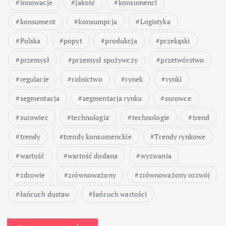
i
innowacje
jakość
konsumenci
konsument
konsumpcja
Logistyka
e
Polska
popyt
produkcja
przekąski
w
przemysł
przemysł spożywczy
przetwórstwo
p
regulacje
rolnictwo
rynek
rynki
segmentacja
segmentacja rynku
surowce
i
surowiec
technologia
technologie
trend
s
trendy
trendy konsumenckie
Trendy rynkowe
ó
wartość
wartość dodana
wyzwania
w
zdrowie
zrównoważony
zrównoważony rozwój
łańcuch dostaw
łańcuch wartości