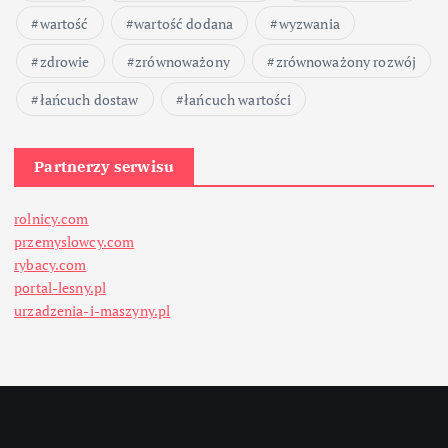
wartość
wartość dodana
wyzwania
zdrowie
zrównoważony
zrównoważony rozwój
łańcuch dostaw
łańcuch wartości
Partnerzy serwisu
rolnicy.com
przemyslowcy.com
rybacy.com
portal-lesny.pl
urzadzenia-i-maszyny.pl