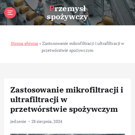
S
Przemysł
k
spożywczy
i
p
t
o
Strona główna
»
Zastosowanie mikrofiltracji i ultrafiltracji w
c
przetwórstwie spożywczym
o
n
t
e
n
t
Zastosowanie mikrofiltracji i
ultrafiltracji w
przetwórstwie spożywczym
jedzenie
28 sierpnia, 2024