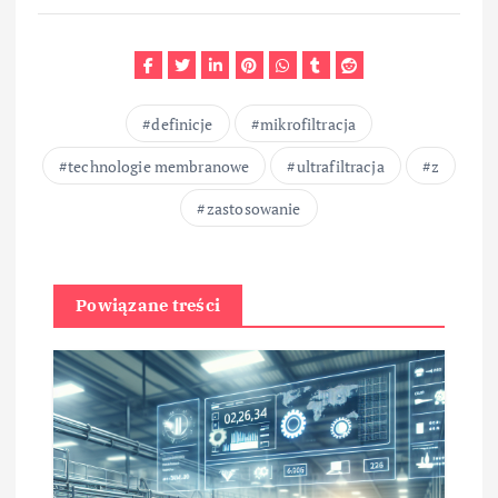
definicje
mikrofiltracja
technologie membranowe
ultrafiltracja
z
zastosowanie
Powiązane treści