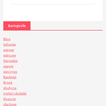
Kategorie
Blog
jedzenie
mięsne
mleczne
Najwięksi
napoje
pieczywo
Rankingi
Rynek
słodycze
sypkie i dodatki
tłuszcze
zbożowe