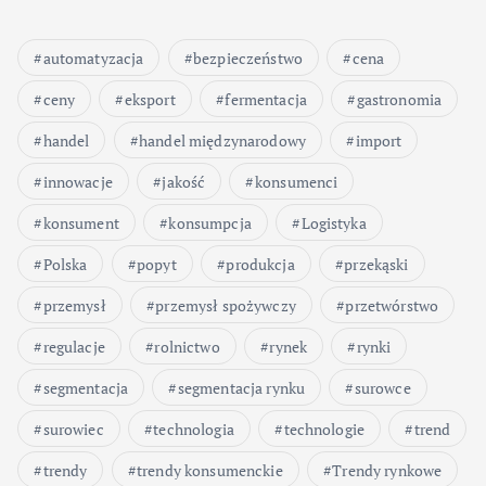
automatyzacja
bezpieczeństwo
cena
ceny
eksport
fermentacja
gastronomia
handel
handel międzynarodowy
import
innowacje
jakość
konsumenci
konsument
konsumpcja
Logistyka
Polska
popyt
produkcja
przekąski
przemysł
przemysł spożywczy
przetwórstwo
regulacje
rolnictwo
rynek
rynki
segmentacja
segmentacja rynku
surowce
surowiec
technologia
technologie
trend
trendy
trendy konsumenckie
Trendy rynkowe