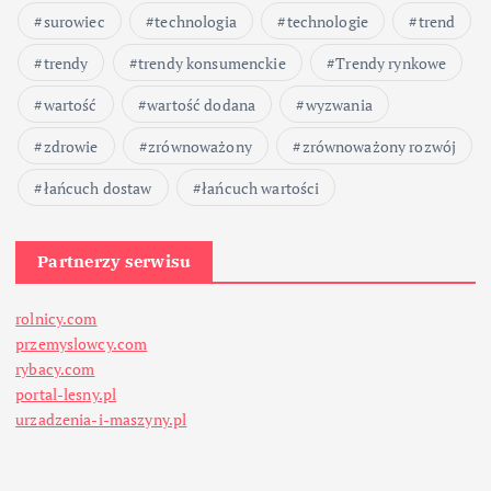
surowiec
technologia
technologie
trend
trendy
trendy konsumenckie
Trendy rynkowe
wartość
wartość dodana
wyzwania
zdrowie
zrównoważony
zrównoważony rozwój
łańcuch dostaw
łańcuch wartości
Partnerzy serwisu
rolnicy.com
przemyslowcy.com
rybacy.com
portal-lesny.pl
urzadzenia-i-maszyny.pl