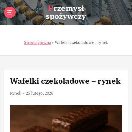
S
Przemysł
k
spożywczy
i
p
t
o
Strona główna
»
Wafelki czekoladowe – rynek
c
o
n
t
e
n
Wafelki czekoladowe – rynek
t
Rynek
25 lutego, 2026