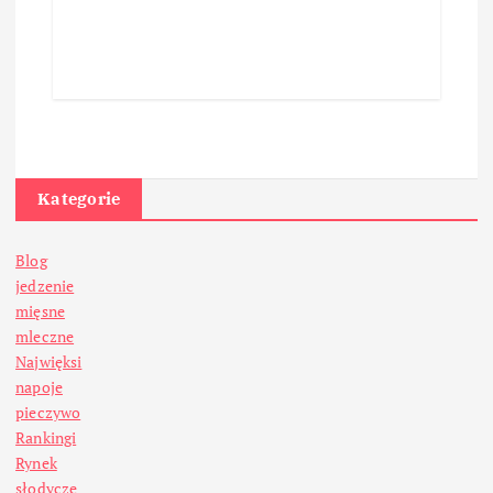
Kategorie
Blog
jedzenie
mięsne
mleczne
Najwięksi
napoje
pieczywo
Rankingi
Rynek
słodycze