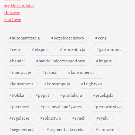
sypkie i dodatki
tłuszcze
zbożowe
automatyzacja
bezpieczeństwo
cena
ceny
eksport
fermentacja
gastronomia
handel
handel międzynarodowy
import
innowacje
jakość
konsumenci
konsument
konsumpcja
Logistyka
Polska
popyt
produkcja
przekąski
przemysł
przemysł spożywczy
przetwórstwo
regulacje
rolnictwo
rynek
rynki
segmentacja
segmentacja rynku
surowce