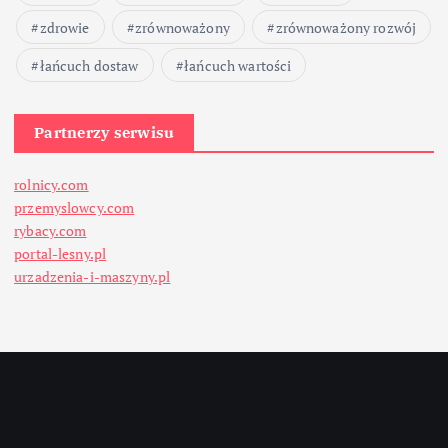
zdrowie
zrównoważony
zrównoważony rozwój
łańcuch dostaw
łańcuch wartości
Partnerzy serwisu
rolnicy.com
przemyslowcy.com
rybacy.com
portal-lesny.pl
urzadzenia-i-maszyny.pl