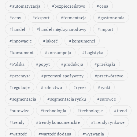
automatyzacja
bezpieczeństwo
cena
ceny
eksport
fermentacja
gastronomia
handel
handel międzynarodowy
import
innowacje
jakość
konsumenci
konsument
konsumpcja
Logistyka
Polska
popyt
produkcja
przekąski
przemysł
przemysł spożywczy
przetwórstwo
regulacje
rolnictwo
rynek
rynki
segmentacja
segmentacja rynku
surowce
surowiec
technologia
technologie
trend
trendy
trendy konsumenckie
Trendy rynkowe
wartość
wartość dodana
wyzwania