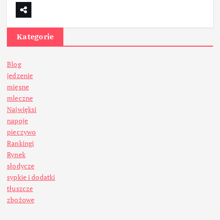
Kategorie
Blog
jedzenie
mięsne
mleczne
Najwięksi
napoje
pieczywo
Rankingi
Rynek
słodycze
sypkie i dodatki
tłuszcze
zbożowe