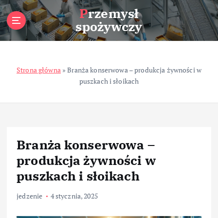
S
Przemysł
k
spożywczy
i
p
t
o
Strona główna
»
Branża konserwowa – produkcja żywności w
c
puszkach i słoikach
o
n
t
e
n
t
Branża konserwowa –
produkcja żywności w
puszkach i słoikach
jedzenie
4 stycznia, 2025