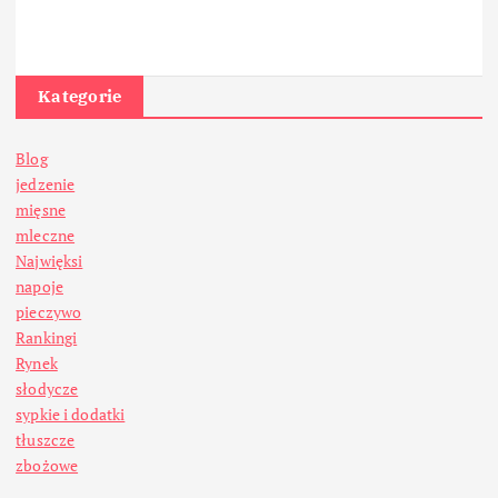
Kategorie
Blog
jedzenie
mięsne
mleczne
Najwięksi
napoje
pieczywo
Rankingi
Rynek
słodycze
sypkie i dodatki
tłuszcze
zbożowe