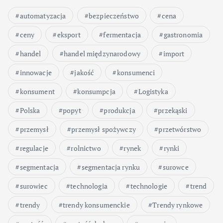
automatyzacja
bezpieczeństwo
cena
ceny
eksport
fermentacja
gastronomia
handel
handel międzynarodowy
import
innowacje
jakość
konsumenci
konsument
konsumpcja
Logistyka
Polska
popyt
produkcja
przekąski
przemysł
przemysł spożywczy
przetwórstwo
regulacje
rolnictwo
rynek
rynki
segmentacja
segmentacja rynku
surowce
surowiec
technologia
technologie
trend
trendy
trendy konsumenckie
Trendy rynkowe