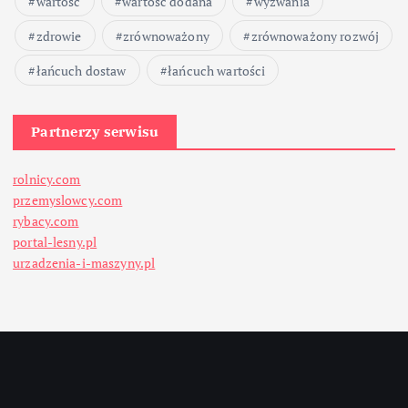
wartość
wartość dodana
wyzwania
zdrowie
zrównoważony
zrównoważony rozwój
łańcuch dostaw
łańcuch wartości
Partnerzy serwisu
rolnicy.com
przemyslowcy.com
rybacy.com
portal-lesny.pl
urzadzenia-i-maszyny.pl