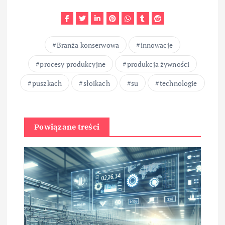
Branża konserwowa
innowacje
procesy produkcyjne
produkcja żywności
puszkach
słoikach
su
technologie
Powiązane treści