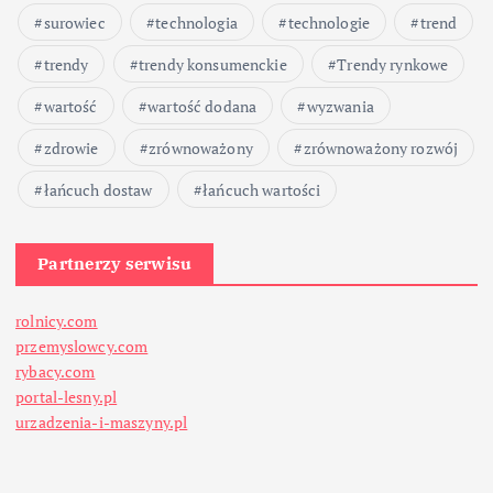
surowiec
technologia
technologie
trend
trendy
trendy konsumenckie
Trendy rynkowe
wartość
wartość dodana
wyzwania
zdrowie
zrównoważony
zrównoważony rozwój
łańcuch dostaw
łańcuch wartości
Partnerzy serwisu
rolnicy.com
przemyslowcy.com
rybacy.com
portal-lesny.pl
urzadzenia-i-maszyny.pl