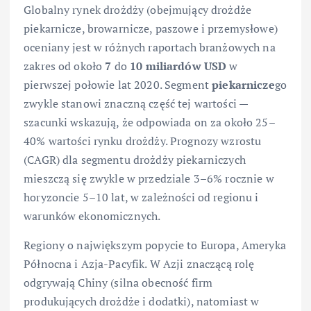
Globalny rynek drożdży (obejmujący drożdże
piekarnicze, browarnicze, paszowe i przemysłowe)
oceniany jest w różnych raportach branżowych na
zakres od około
7
do
10 miliardów USD
w
pierwszej połowie lat 2020. Segment
piekarnicze
go
zwykle stanowi znaczną część tej wartości —
szacunki wskazują, że odpowiada on za około 25–
40% wartości rynku drożdży. Prognozy wzrostu
(CAGR) dla segmentu drożdży piekarniczych
mieszczą się zwykle w przedziale 3–6% rocznie w
horyzoncie 5–10 lat, w zależności od regionu i
warunków ekonomicznych.
Regiony o największym popycie to Europa, Ameryka
Północna i Azja-Pacyfik. W Azji znaczącą rolę
odgrywają Chiny (silna obecność firm
produkujących drożdże i dodatki), natomiast w