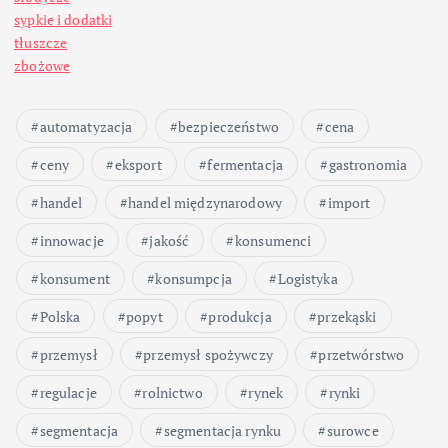
sypkie i dodatki
tłuszcze
zbożowe
automatyzacja
bezpieczeństwo
cena
ceny
eksport
fermentacja
gastronomia
handel
handel międzynarodowy
import
innowacje
jakość
konsumenci
konsument
konsumpcja
Logistyka
Polska
popyt
produkcja
przekąski
przemysł
przemysł spożywczy
przetwórstwo
regulacje
rolnictwo
rynek
rynki
segmentacja
segmentacja rynku
surowce