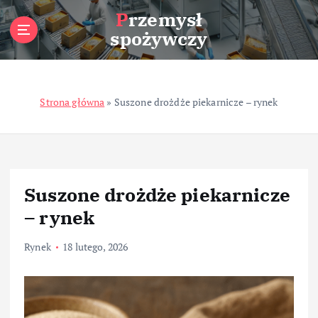
S
Przemysł
k
spożywczy
i
p
t
o
Strona główna
»
Suszone drożdże piekarnicze – rynek
c
o
n
t
e
n
Suszone drożdże piekarnicze
t
– rynek
Rynek
18 lutego, 2026