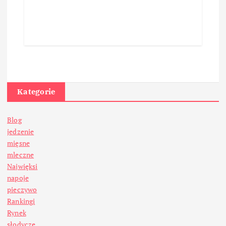
Kategorie
Blog
jedzenie
mięsne
mleczne
Najwięksi
napoje
pieczywo
Rankingi
Rynek
słodycze