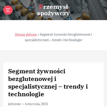
S
Przemysł
k
spożywczy
i
p
t
o
Strona główna
»
Segment żywności bezglutenowej i
c
specjalistycznej – trendy i technologie
o
n
t
e
n
t
Segment żywności
bezglutenowej i
specjalistycznej – trendy i
technologie
jedzenie
4 stycznia, 2025