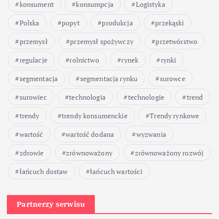
konsument
konsumpcja
Logistyka
Polska
popyt
produkcja
przekąski
przemysł
przemysł spożywczy
przetwórstwo
regulacje
rolnictwo
rynek
rynki
segmentacja
segmentacja rynku
surowce
surowiec
technologia
technologie
trend
trendy
trendy konsumenckie
Trendy rynkowe
wartość
wartość dodana
wyzwania
zdrowie
zrównoważony
zrównoważony rozwój
łańcuch dostaw
łańcuch wartości
Partnerzy serwisu