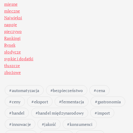
mięsne
mleczne
Najwięksi
napoje
pieczywo
Rankingi
Rynek
słodycze
sypkie i dodatki
tłuszcze
zbożowe
automatyzacja
bezpieczeństwo
cena
ceny
eksport
fermentacja
gastronomia
handel
handel międzynarodowy
import
innowacje
jakość
konsumenci