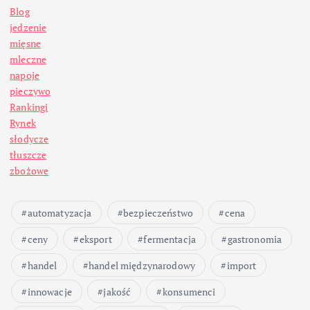
Blog
jedzenie
mięsne
mleczne
napoje
pieczywo
Rankingi
Rynek
słodycze
tłuszcze
zbożowe
automatyzacja
bezpieczeństwo
cena
ceny
eksport
fermentacja
gastronomia
handel
handel międzynarodowy
import
innowacje
jakość
konsumenci