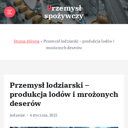
S
Przemysł
k
spożywczy
i
p
t
o
Strona główna
»
Przemysł lodziarski – produkcja lodów i
c
mrożonych deserów
o
n
t
e
n
t
Przemysł lodziarski –
produkcja lodów i mrożonych
deserów
jedzenie
4 stycznia, 2025