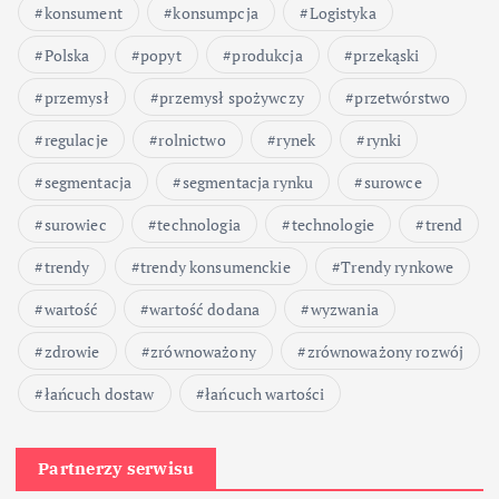
konsument
konsumpcja
Logistyka
Polska
popyt
produkcja
przekąski
przemysł
przemysł spożywczy
przetwórstwo
regulacje
rolnictwo
rynek
rynki
segmentacja
segmentacja rynku
surowce
surowiec
technologia
technologie
trend
trendy
trendy konsumenckie
Trendy rynkowe
wartość
wartość dodana
wyzwania
zdrowie
zrównoważony
zrównoważony rozwój
łańcuch dostaw
łańcuch wartości
Partnerzy serwisu