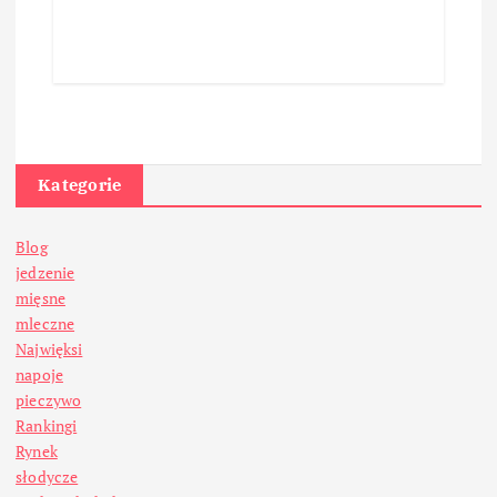
Kategorie
Blog
jedzenie
mięsne
mleczne
Najwięksi
napoje
pieczywo
Rankingi
Rynek
słodycze