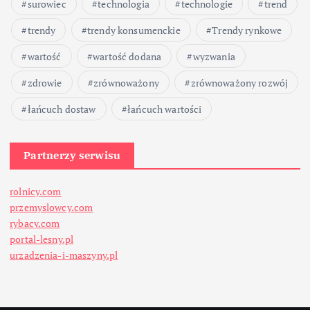
surowiec
technologia
technologie
trend
trendy
trendy konsumenckie
Trendy rynkowe
wartość
wartość dodana
wyzwania
zdrowie
zrównoważony
zrównoważony rozwój
łańcuch dostaw
łańcuch wartości
Partnerzy serwisu
rolnicy.com
przemyslowcy.com
rybacy.com
portal-lesny.pl
urzadzenia-i-maszyny.pl