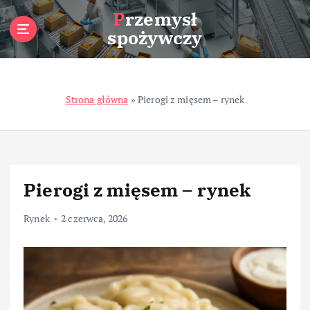
S
Przemysł
k
spożywczy
i
p
t
o
Strona główna
»
Pierogi z mięsem – rynek
c
o
n
t
e
n
Pierogi z mięsem – rynek
t
Rynek
2 czerwca, 2026