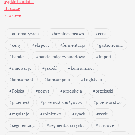
sypkie i dodatki
tłuszcze
zbożowe
automatyzacja
bezpieczeństwo
cena
ceny
eksport
fermentacja
gastronomia
handel
handel międzynarodowy
import
innowacje
jakość
konsumenci
konsument
konsumpcja
Logistyka
Polska
popyt
produkcja
przekąski
przemysł
przemysł spożywczy
przetwórstwo
regulacje
rolnictwo
rynek
rynki
segmentacja
segmentacja rynku
surowce