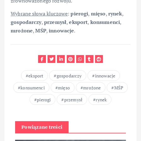
zrównoważonego rozwoju.
Wybrane słowa kluczowe
:
pierogi
,
mięso
,
rynek
,
gospodarczy
,
przemysł
,
eksport
,
konsumenci
,
mrożone
,
MŚP
,
innowacje
.
eksport
gospodarczy
innowacje
konsumenci
mięso
mrożone
MŚP
pierogi
przemysł
rynek
Powiązane treści