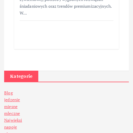
śniadaniowych oraz trendów premiumizacyjnych.
W…
Kategorie
Blog
jedzenie
mięsne
mleczne
Najwięksi
napoje