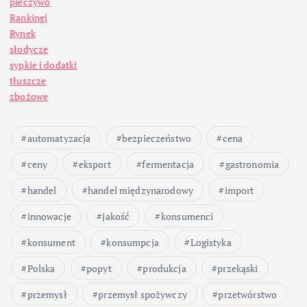
pieczywo
Rankingi
Rynek
słodycze
sypkie i dodatki
tłuszcze
zbożowe
automatyzacja
bezpieczeństwo
cena
ceny
eksport
fermentacja
gastronomia
handel
handel międzynarodowy
import
innowacje
jakość
konsumenci
konsument
konsumpcja
Logistyka
Polska
popyt
produkcja
przekąski
przemysł
przemysł spożywczy
przetwórstwo