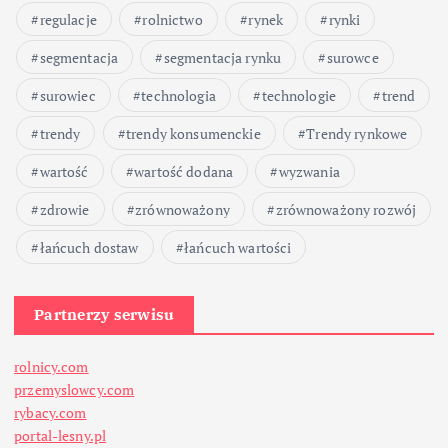
regulacje
rolnictwo
rynek
rynki
segmentacja
segmentacja rynku
surowce
surowiec
technologia
technologie
trend
trendy
trendy konsumenckie
Trendy rynkowe
wartość
wartość dodana
wyzwania
zdrowie
zrównoważony
zrównoważony rozwój
łańcuch dostaw
łańcuch wartości
Partnerzy serwisu
rolnicy.com
przemyslowcy.com
rybacy.com
portal-lesny.pl