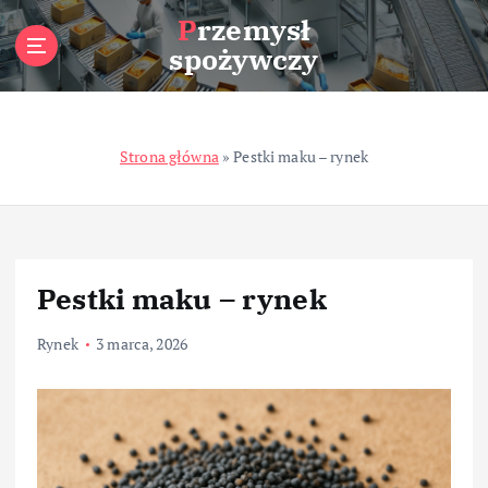
S
Przemysł
k
spożywczy
i
p
t
o
Strona główna
»
Pestki maku – rynek
c
o
n
t
e
n
Pestki maku – rynek
t
Rynek
3 marca, 2026