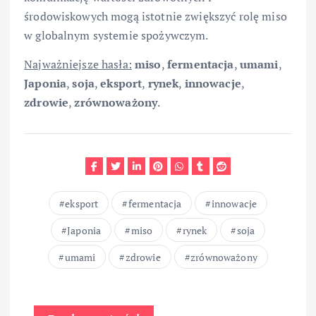
środowiskowych mogą istotnie zwiększyć rolę miso
w globalnym systemie spożywczym.
Najważniejsze hasła:
miso
,
fermentacja
,
umami
,
Japonia
,
soja
,
eksport
,
rynek
,
innowacje
,
zdrowie
,
zrównoważony
.
eksport
fermentacja
innowacje
Japonia
miso
rynek
soja
umami
zdrowie
zrównoważony