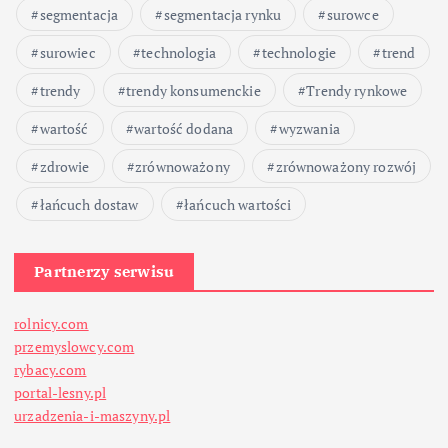
segmentacja
segmentacja rynku
surowce
surowiec
technologia
technologie
trend
trendy
trendy konsumenckie
Trendy rynkowe
wartość
wartość dodana
wyzwania
zdrowie
zrównoważony
zrównoważony rozwój
łańcuch dostaw
łańcuch wartości
Partnerzy serwisu
rolnicy.com
przemyslowcy.com
rybacy.com
portal-lesny.pl
urzadzenia-i-maszyny.pl