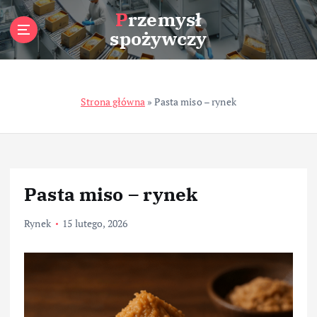
S
Przemysł
k
spożywczy
i
p
t
o
Strona główna
»
Pasta miso – rynek
c
o
n
t
e
n
Pasta miso – rynek
t
Rynek
15 lutego, 2026