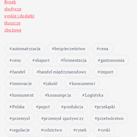
Rynek
słodycze
sypkie i dodatki
tłuszcze
zbożowe
automatyzacja
bezpieczeństwo
cena
ceny
eksport
fermentacja
gastronomia
handel
handel międzynarodowy
import
innowacje
jakość
konsumenci
konsument
konsumpcja
Logistyka
Polska
popyt
produkcja
przekąski
przemysł
przemysł spożywczy
przetwórstwo
regulacje
rolnictwo
rynek
rynki