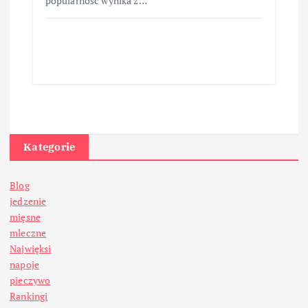
popularność wynika z…
Kategorie
Blog
jedzenie
mięsne
mleczne
Najwięksi
napoje
pieczywo
Rankingi