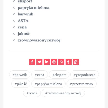
eksport
papryka mielona
barwnik
ASTA
cena
jakość
zrównoważony rozwój
barwnik
cena
eksport
gospodarcze
jakość
papryka mielona
przetwórstwo
rynek
zrównoważony rozwój