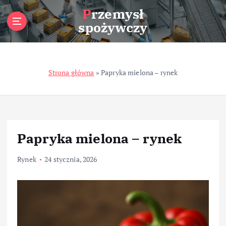
S
Przemysł
k
spożywczy
i
p
t
o
Strona główna
»
Papryka mielona – rynek
c
o
n
t
e
n
Papryka mielona – rynek
t
Rynek
24 stycznia, 2026