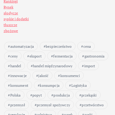
Rankingi
Rynek
słodycze
sypkie i dodatki
tłuszcze
zbożowe
automatyzacja
bezpieczeństwo
cena
ceny
eksport
fermentacja
gastronomia
handel
handel międzynarodowy
import
innowacje
jakość
konsumenci
konsument
konsumpcja
Logistyka
Polska
popyt
produkcja
przekąski
przemysł
przemysł spożywczy
przetwórstwo
regulacje
rolnictwo
rynek
rynki