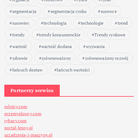
segmentacja
segmentacja rynku
surowce
surowiec
technologia
technologie
trend
trendy
trendy konsumenckie
Trendy rynkowe
wartość
wartość dodana
wyzwania
zdrowie
zrównoważony
zrównoważony rozwój
łańcuch dostaw
łańcuch wartości
Partnerzy serwisu
rolnicy.com
przemyslowcy.com
rybacy.com
portal-lesny.pl
urzadzenia-i-maszyny.pl