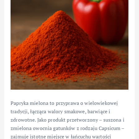
Papryka mielona to przyprawa o wielowiekowej
tradycji, łącząca walory smakowe, barwiące i
zdrowotne. Jako produkt przetworzony – suszona i
zmielona owocnia gatunków z rodzaju Capsicum –
zajmuje istotne miejsce w łańcuchu wartości