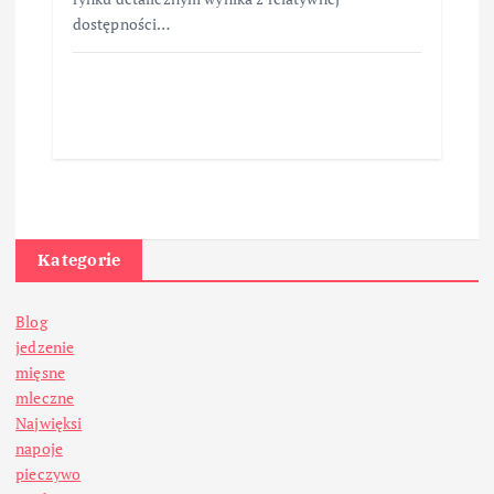
dostępności…
Kategorie
Blog
jedzenie
mięsne
mleczne
Najwięksi
napoje
pieczywo