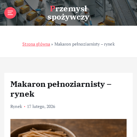
S
Przemysł
k
spożywczy
i
p
t
o
Strona główna
»
Makaron pełnoziarnisty – rynek
c
o
n
t
e
n
Makaron pełnoziarnisty –
t
rynek
Rynek
17 lutego, 2026