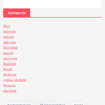
Kategorie
Blog
jedzenie
mięsne
mleczne
Najwięksi
napoje
pieczywo
Rankingi
Rynek
słodycze
sypkie i dodatki
tłuszcze
zbożowe
automatyzacja
bezpieczeństwo
cena