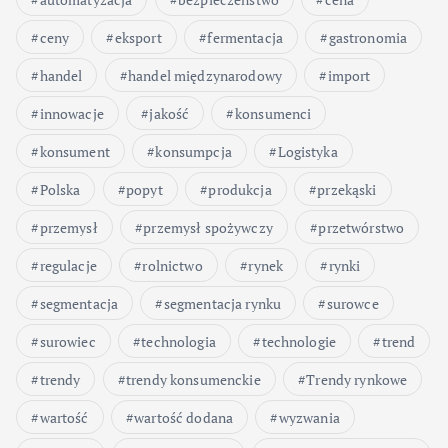
ceny
eksport
fermentacja
gastronomia
handel
handel międzynarodowy
import
innowacje
jakość
konsumenci
konsument
konsumpcja
Logistyka
Polska
popyt
produkcja
przekąski
przemysł
przemysł spożywczy
przetwórstwo
regulacje
rolnictwo
rynek
rynki
segmentacja
segmentacja rynku
surowce
surowiec
technologia
technologie
trend
trendy
trendy konsumenckie
Trendy rynkowe
wartość
wartość dodana
wyzwania