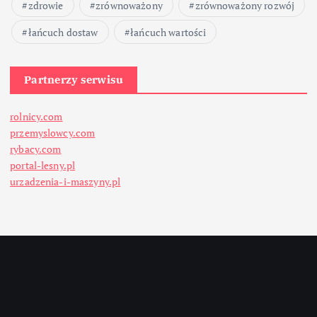
zdrowie
zrównoważony
zrównoważony rozwój
łańcuch dostaw
łańcuch wartości
Partnerzy serwisu
rolnicy.com
przemyslowcy.com
rybacy.com
portal-lesny.pl
urzadzenia-i-maszyny.pl