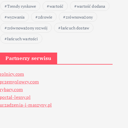
Trendy rynkowe
wartość
wartość dodana
wyzwania
zdrowie
zrównoważony
zrównoważony rozwój
łańcuch dostaw
łańcuch wartości
Partnerzy serwisu
rolnicy.com
przemyslowcy.com
rybacy.com
portal-lesny.pl
urzadzenia-i-maszyny.pl