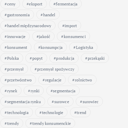
ceny
eksport
fermentacja
gastronomia
handel
handel międzynarodowy
import
innowacje
jakość
konsumenci
konsument
konsumpcja
Logistyka
Polska
popyt
produkcja
przekąski
przemysł
przemysł spożywczy
przetwórstwo
regulacje
rolnictwo
rynek
rynki
segmentacja
segmentacja rynku
surowce
surowiec
technologia
technologie
trend
trendy
trendy konsumenckie