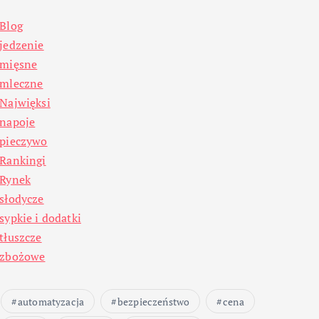
Blog
jedzenie
mięsne
mleczne
Najwięksi
napoje
pieczywo
Rankingi
Rynek
słodycze
sypkie i dodatki
tłuszcze
zbożowe
automatyzacja
bezpieczeństwo
cena