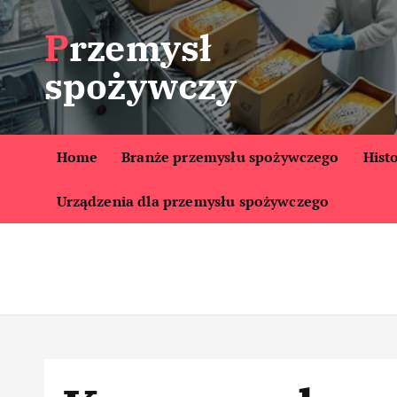
S
Przemysł
k
i
spożywczy
p
t
o
c
Home
Branże przemysłu spożywczego
Hist
o
Urządzenia dla przemysłu spożywczego
n
t
e
n
t