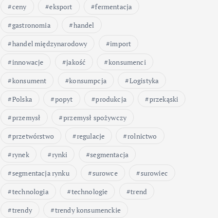
ceny
eksport
fermentacja
gastronomia
handel
handel międzynarodowy
import
innowacje
jakość
konsumenci
konsument
konsumpcja
Logistyka
Polska
popyt
produkcja
przekąski
przemysł
przemysł spożywczy
przetwórstwo
regulacje
rolnictwo
rynek
rynki
segmentacja
segmentacja rynku
surowce
surowiec
technologia
technologie
trend
trendy
trendy konsumenckie