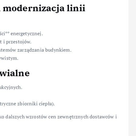
 modernizacja linii
i** energetycznej.
t i przestojów.
ystemów zarządzania budynkiem.
ywistym.
awialne
ukcyjnych.
ryczne zbiorniki ciepła).
yko dalszych wzrostów cen zewnętrznych dostawców i