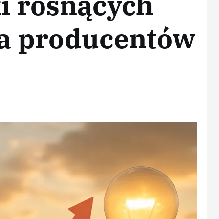
ki rosnących
la producentów