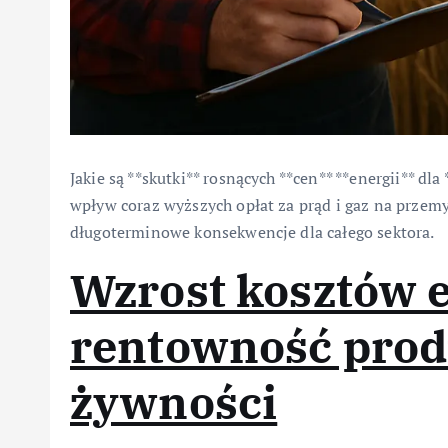
Jakie są **skutki** rosnących **cen** **energii** dl
wpływ coraz wyższych opłat za prąd i gaz na przemys
długoterminowe konsekwencje dla całego sektora.
Wzrost kosztów e
rentowność pro
żywności