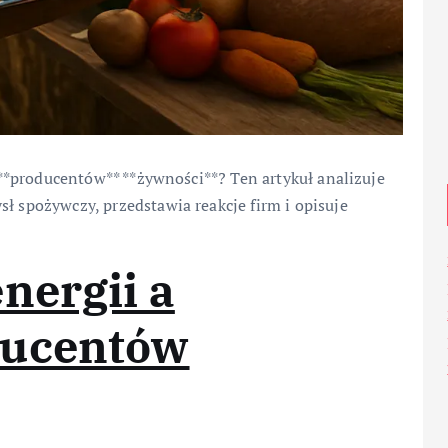
a **producentów** **żywności**? Ten artykuł analizuje
ł spożywczy, przedstawia reakcje firm i opisuje
nergii a
ducentów