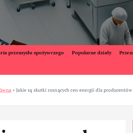
oria przemysłu spożywczego
Popularne działy
Przem
łówna
»
Jakie są skutki rosnących cen energii dla producentó