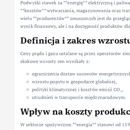
Podwyżki stawek za **energię** elektryczną i paliw
**kosztów** wytwarzania, magazynowania oraz tran
wielu **producentów** zmuszonych jest do przeglądu
wynik finansowy, ale i na dostępność produktów d
Definicja i zakres wzrost
Ceny prądu i gazu ustalane są przez operatorów siec
skokowe wzrosty cen wynikały z:
ograniczenia dostaw surowców energetycznyc
wzrostu popytu w gospodarce globalnej,
polityki klimatycznej i kosztów emisji CO₂,
utrudnień w transporcie międzynarodowym.
Wpływ na koszty produkc
W sektorze spożywczym **energia** stanowi od 15%