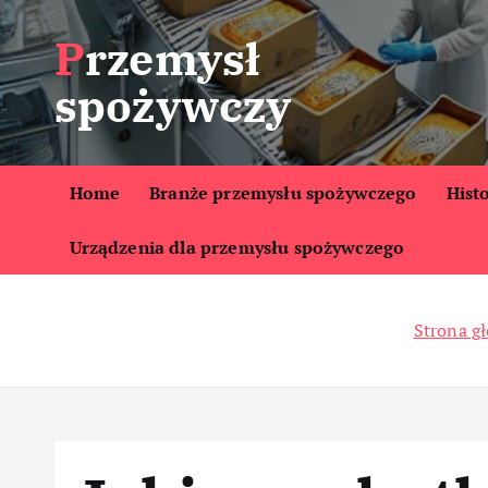
S
Przemysł
k
i
spożywczy
p
t
o
c
Home
Branże przemysłu spożywczego
Hist
o
Urządzenia dla przemysłu spożywczego
n
t
e
Strona g
n
t