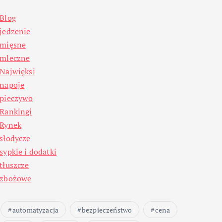
Blog
jedzenie
mięsne
mleczne
Najwięksi
napoje
pieczywo
Rankingi
Rynek
słodycze
sypkie i dodatki
tłuszcze
zbożowe
automatyzacja
bezpieczeństwo
cena