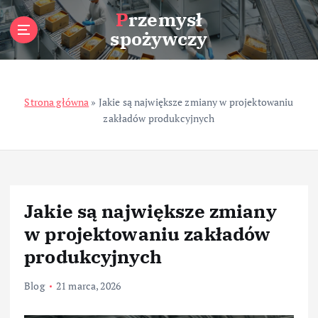
S
Przemysł
k
spożywczy
i
p
t
o
Strona główna
»
Jakie są największe zmiany w projektowaniu
c
zakładów produkcyjnych
o
n
t
e
n
t
Jakie są największe zmiany
w projektowaniu zakładów
produkcyjnych
Blog
21 marca, 2026