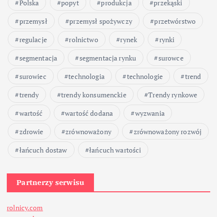
Polska
popyt
produkcja
przekąski
przemysł
przemysł spożywczy
przetwórstwo
regulacje
rolnictwo
rynek
rynki
segmentacja
segmentacja rynku
surowce
surowiec
technologia
technologie
trend
trendy
trendy konsumenckie
Trendy rynkowe
wartość
wartość dodana
wyzwania
zdrowie
zrównoważony
zrównoważony rozwój
łańcuch dostaw
łańcuch wartości
Partnerzy serwisu
rolnicy.com