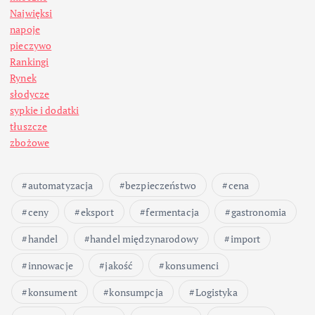
Najwięksi
napoje
pieczywo
Rankingi
Rynek
słodycze
sypkie i dodatki
tłuszcze
zbożowe
automatyzacja
bezpieczeństwo
cena
ceny
eksport
fermentacja
gastronomia
handel
handel międzynarodowy
import
innowacje
jakość
konsumenci
konsument
konsumpcja
Logistyka