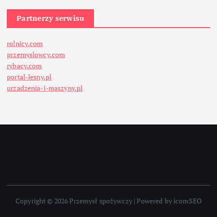
Partnerzy serwisu
rolnicy.com
przemyslowcy.com
rybacy.com
portal-lesny.pl
urzadzenia-i-maszyny.pl
Copyright © 2026 Przemysł spożywczy | Powered by icomSEO