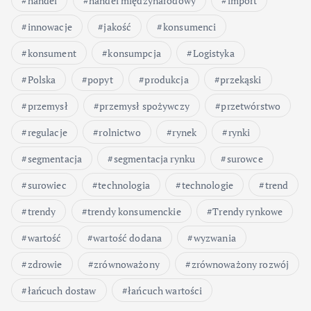
handel
handel międzynarodowy
import
innowacje
jakość
konsumenci
konsument
konsumpcja
Logistyka
Polska
popyt
produkcja
przekąski
przemysł
przemysł spożywczy
przetwórstwo
regulacje
rolnictwo
rynek
rynki
segmentacja
segmentacja rynku
surowce
surowiec
technologia
technologie
trend
trendy
trendy konsumenckie
Trendy rynkowe
wartość
wartość dodana
wyzwania
zdrowie
zrównoważony
zrównoważony rozwój
łańcuch dostaw
łańcuch wartości