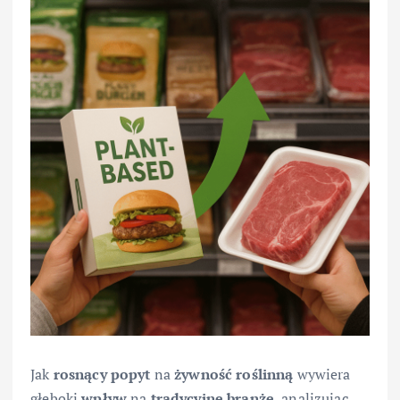
Jak
rosnący
popyt
na
żywność
roślinną
wywiera
głęboki
wpływ
na
tradycyjne
branże
, analizując