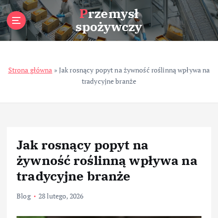
S
Przemysł
k
spożywczy
i
p
t
o
Strona główna
»
Jak rosnący popyt na żywność roślinną wpływa na
c
tradycyjne branże
o
n
t
e
n
t
Jak rosnący popyt na
żywność roślinną wpływa na
tradycyjne branże
Blog
28 lutego, 2026