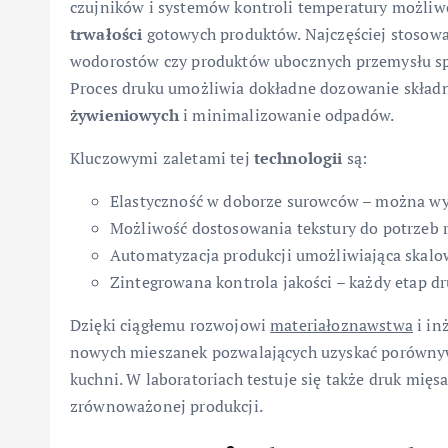
czujników i systemów kontroli temperatury możliw
trwałości
gotowych produktów. Najczęściej stosowa
wodorostów czy produktów ubocznych przemysłu sp
Proces druku umożliwia dokładne dozowanie składni
żywieniowych
i minimalizowanie odpadów.
Kluczowymi zaletami tej
technologii
są:
Elastyczność w doborze surowców – można wyko
Możliwość dostosowania tekstury do potrzeb r
Automatyzacja produkcji umożliwiająca skalo
Zintegrowana kontrola jakości – każdy etap d
Dzięki ciągłemu rozwojowi
materiałoznawstwa
i in
nowych mieszanek pozwalających uzyskać porównyw
kuchni. W laboratoriach testuje się także druk mięsa
zrównoważonej produkcji.