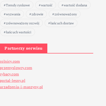
Trendy rynkowe
wartość
wartość dodana
wyzwania
zdrowie
zrównoważony
zrównoważony rozwój
łańcuch dostaw
łańcuch wartości
Partnerzy serwisu
rolnicy.com
przemyslowcy.com
rybacy.com
portal-lesny.pl
urzadzenia-i-maszyny.pl