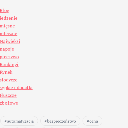
Blog
jedzenie
mięsne
mleczne
Najwięksi
napoje
pieczywo
Rankingi
Rynek
słodycze
sypkie i dodatki
tłuszcze
zbożowe
automatyzacja
bezpieczeństwo
cena