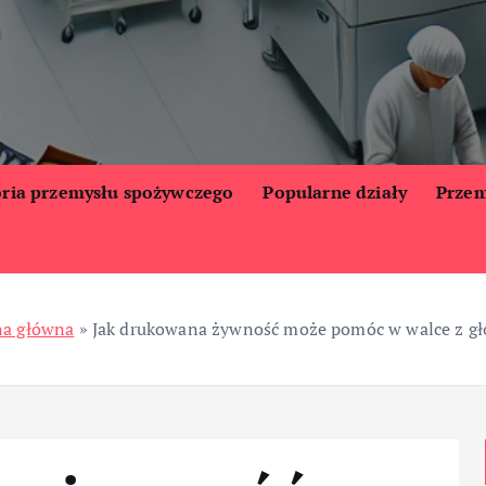
oria przemysłu spożywczego
Popularne działy
Przem
na główna
»
Jak drukowana żywność może pomóc w walce z g