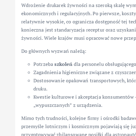
Wdrożenie drukarek żywności na szeroką skalę wym
ekonomicznych i regulacyjnych. Po pierwsze, koszty
relatywnie wysokie, co ogranicza dostępność tej tec
konieczna jest standaryzacja receptur oraz uzyskan
żywności. Wiele krajów musi opracować nowe przep
Do głównych wyzwań należą:
Potrzeba
szkoleń
dla personelu obsługującego
Zagadnienia higieniczne związane z czyszczen
Dostosowanie opakowań transportowych, któr
druku.
Kwestie kulturowe i akceptacja konsumentów 
„wypuszczanych” z urządzenia.
Mimo tych trudności, kolejne firmy i ośrodki badaw
przemyśle lotniczym i kosmicznym pojawiają się ju
przygotowywać zbilansowane posiłki dla astronautó