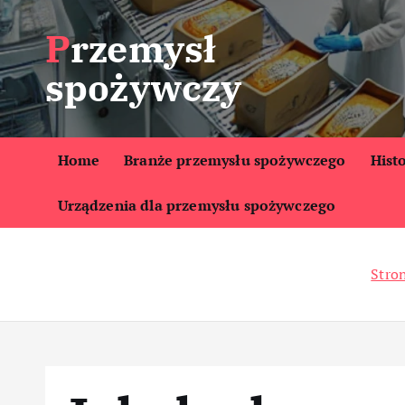
S
Przemysł
k
i
spożywczy
p
t
o
c
Home
Branże przemysłu spożywczego
Hist
o
Urządzenia dla przemysłu spożywczego
n
t
e
Stro
n
t