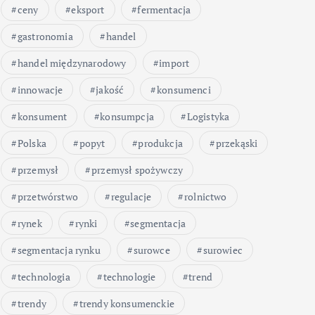
ceny
eksport
fermentacja
gastronomia
handel
handel międzynarodowy
import
innowacje
jakość
konsumenci
konsument
konsumpcja
Logistyka
Polska
popyt
produkcja
przekąski
przemysł
przemysł spożywczy
przetwórstwo
regulacje
rolnictwo
rynek
rynki
segmentacja
segmentacja rynku
surowce
surowiec
technologia
technologie
trend
trendy
trendy konsumenckie