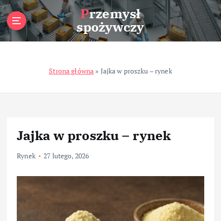
S
Przemysł
k
spożywczy
i
p
t
o
Strona główna
»
Jajka w proszku – rynek
c
o
n
t
e
n
Jajka w proszku – rynek
t
Rynek
27 lutego, 2026