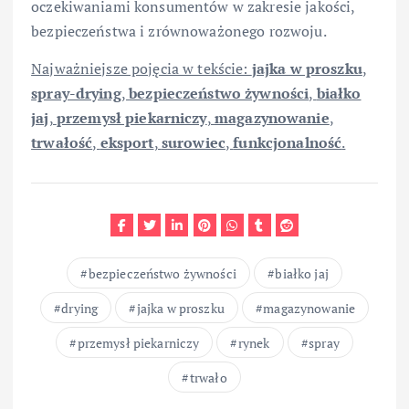
oczekiwaniami konsumentów w zakresie jakości,
bezpieczeństwa i zrównoważonego rozwoju.
Najważniejsze pojęcia w tekście:
jajka w proszku
,
spray-drying
,
bezpieczeństwo żywności
,
białko
jaj
,
przemysł piekarniczy
,
magazynowanie
,
trwałość
,
eksport
,
surowiec
,
funkcjonalność
.
bezpieczeństwo żywności
białko jaj
drying
jajka w proszku
magazynowanie
przemysł piekarniczy
rynek
spray
trwało