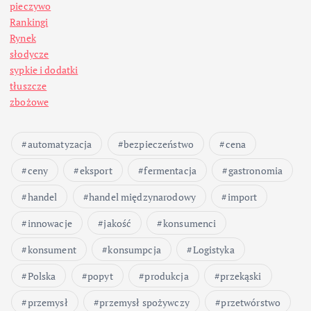
pieczywo
Rankingi
Rynek
słodycze
sypkie i dodatki
tłuszcze
zbożowe
automatyzacja
bezpieczeństwo
cena
ceny
eksport
fermentacja
gastronomia
handel
handel międzynarodowy
import
innowacje
jakość
konsumenci
konsument
konsumpcja
Logistyka
Polska
popyt
produkcja
przekąski
przemysł
przemysł spożywczy
przetwórstwo