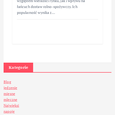
względem wielkości rynku, jak i wpływu na
łańcuch dostaw rolno-spożywczy. Ich
popularność wynika z…
Kategorie
Blog
jedzenie
mięsne
mleczne
Najwięksi
napoje