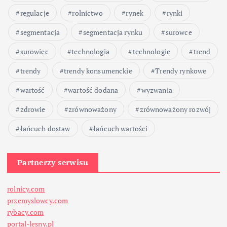
regulacje
rolnictwo
rynek
rynki
segmentacja
segmentacja rynku
surowce
surowiec
technologia
technologie
trend
trendy
trendy konsumenckie
Trendy rynkowe
wartość
wartość dodana
wyzwania
zdrowie
zrównoważony
zrównoważony rozwój
łańcuch dostaw
łańcuch wartości
Partnerzy serwisu
rolnicy.com
przemyslowcy.com
rybacy.com
portal-lesny.pl