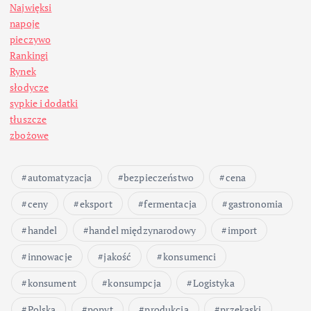
Najwięksi
napoje
pieczywo
Rankingi
Rynek
słodycze
sypkie i dodatki
tłuszcze
zbożowe
automatyzacja
bezpieczeństwo
cena
ceny
eksport
fermentacja
gastronomia
handel
handel międzynarodowy
import
innowacje
jakość
konsumenci
konsument
konsumpcja
Logistyka
Polska
popyt
produkcja
przekąski