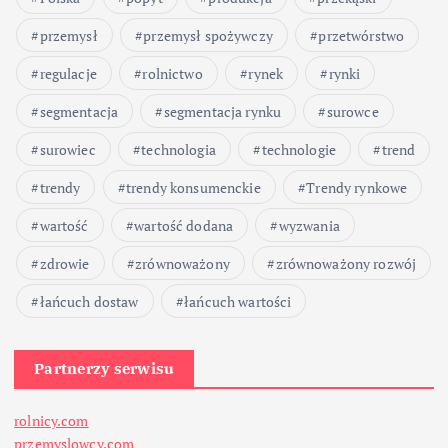
przemysł
przemysł spożywczy
przetwórstwo
regulacje
rolnictwo
rynek
rynki
segmentacja
segmentacja rynku
surowce
surowiec
technologia
technologie
trend
trendy
trendy konsumenckie
Trendy rynkowe
wartość
wartość dodana
wyzwania
zdrowie
zrównoważony
zrównoważony rozwój
łańcuch dostaw
łańcuch wartości
Partnerzy serwisu
rolnicy.com
przemyslowcy.com