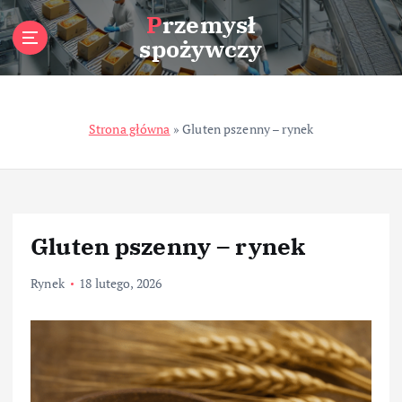
S
Przemysł
k
spożywczy
i
p
t
o
Strona główna
»
Gluten pszenny – rynek
c
o
n
t
e
n
Gluten pszenny – rynek
t
Rynek
18 lutego, 2026