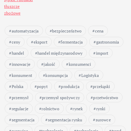
tłuszcze
zbożowe
automatyzacja
bezpieczeństwo
cena
ceny
eksport
fermentacja
gastronomia
handel
handel międzynarodowy
import
innowacje
jakość
konsumenci
konsument
konsumpcja
Logistyka
Polska
popyt
produkcja
przekąski
przemysł
przemysł spożywczy
przetwórstwo
regulacje
rolnictwo
rynek
rynki
segmentacja
segmentacja rynku
surowce
surowiec
technologia
technologie
trend