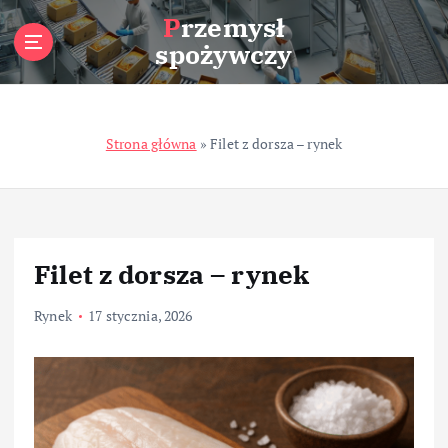
S
Przemysł
k
spożywczy
i
p
t
o
Strona główna
»
Filet z dorsza – rynek
c
o
n
t
e
n
Filet z dorsza – rynek
t
Rynek
17 stycznia, 2026