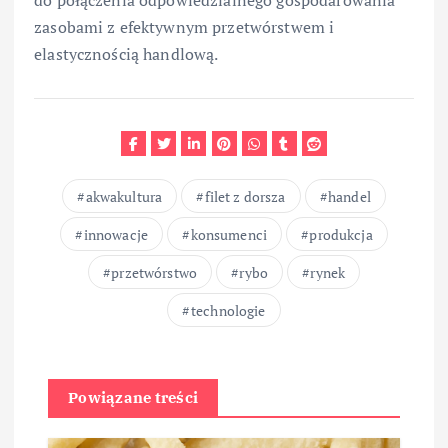
zasobami z efektywnym przetwórstwem i
elastycznością handlową.
akwakultura
filet z dorsza
handel
innowacje
konsumenci
produkcja
przetwórstwo
rybo
rynek
technologie
Powiązane treści