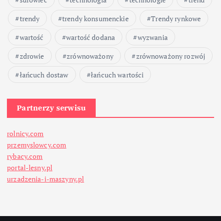
trendy
trendy konsumenckie
Trendy rynkowe
wartość
wartość dodana
wyzwania
zdrowie
zrównoważony
zrównoważony rozwój
łańcuch dostaw
łańcuch wartości
Partnerzy serwisu
rolnicy.com
przemyslowcy.com
rybacy.com
portal-lesny.pl
urzadzenia-i-maszyny.pl