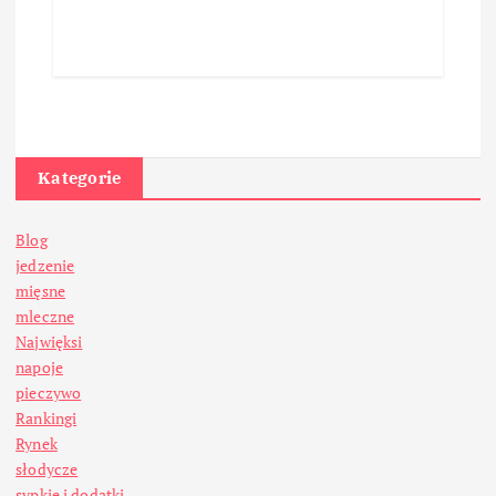
Kategorie
Blog
jedzenie
mięsne
mleczne
Najwięksi
napoje
pieczywo
Rankingi
Rynek
słodycze
sypkie i dodatki