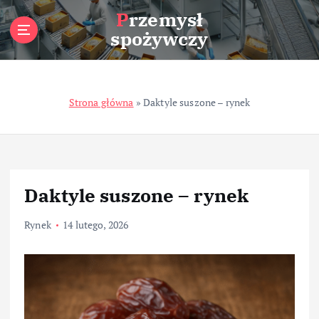
S
Przemysł
k
spożywczy
i
p
t
o
Strona główna
»
Daktyle suszone – rynek
c
o
n
t
e
n
Daktyle suszone – rynek
t
Rynek
14 lutego, 2026