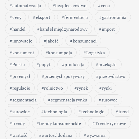
automatyzacja
bezpieczeństwo
cena
ceny
eksport
fermentacja
gastronomia
handel
handel międzynarodowy
import
innowacje
jakość
konsumenci
konsument
konsumpcja
Logistyka
Polska
popyt
produkcja
przekąski
przemysł
przemysł spożywczy
przetwórstwo
regulacje
rolnictwo
rynek
rynki
segmentacja
segmentacja rynku
surowce
surowiec
technologia
technologie
trend
trendy
trendy konsumenckie
Trendy rynkowe
wartość
wartość dodana
wyzwania