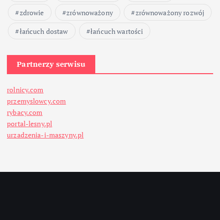
zdrowie
zrównoważony
zrównoważony rozwój
łańcuch dostaw
łańcuch wartości
Partnerzy serwisu
rolnicy.com
przemyslowcy.com
rybacy.com
portal-lesny.pl
urzadzenia-i-maszyny.pl