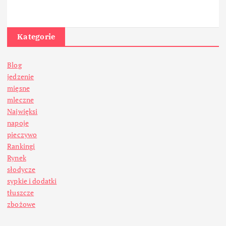
Kategorie
Blog
jedzenie
mięsne
mleczne
Najwięksi
napoje
pieczywo
Rankingi
Rynek
słodycze
sypkie i dodatki
tłuszcze
zbożowe