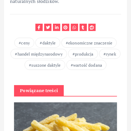
naturalnych słodzików.
ceny
daktyle
ekonomiczne znaczenie
handel międzynarodowy
produkcja
rynek
suszone daktyle
wartość dodana
Powiązane treści