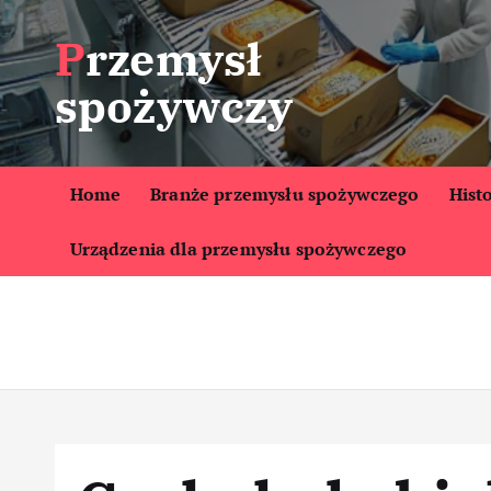
S
Przemysł
k
i
spożywczy
p
t
o
c
Home
Branże przemysłu spożywczego
Hist
o
Urządzenia dla przemysłu spożywczego
n
t
e
n
t