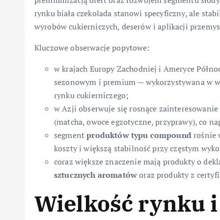
premiumizacją ofert oraz rozwojem segmentu słody
rynku biała czekolada stanowi specyficzny, ale st
wyrobów cukierniczych, deserów i aplikacji przemy
Kluczowe obserwacje popytowe:
w krajach Europy Zachodniej i Ameryce Półno
sezonowym i premium — wykorzystywana w wyr
rynku cukierniczego;
w Azji obserwuje się rosnące zainteresowani
(matcha, owoce egzotyczne, przyprawy), co na
segment
produktów typu compound
rośnie 
koszty i większą stabilność przy częstym wy
coraz większe znaczenie mają produkty o dekl
sztucznych aromatów
oraz produkty z certy
Wielkość rynku i