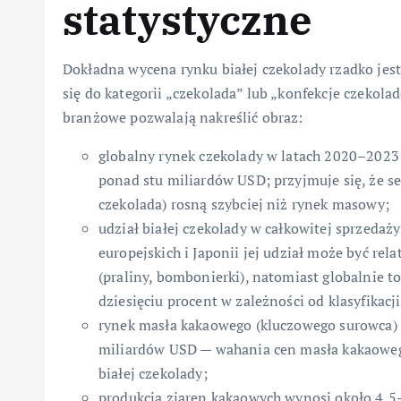
statystyczne
Dokładna wycena rynku białej czekolady rzadko jes
się do kategorii „czekolada” lub „konfekcje czekol
branżowe pozwalają nakreślić obraz:
globalny rynek czekolady w latach 2020–2023 
ponad stu miliardów USD; przyjmuje się, że s
czekolada) rosną szybciej niż rynek masowy;
udział białej czekolady w całkowitej sprzedaż
europejskich i Japonii jej udział może być re
(praliny, bombonierki), natomiast globalnie t
dziesięciu procent w zależności od klasyfikacji
rynek masła kakaowego (kluczowego surowca) 
miliardów USD — wahania cen masła kakaowego
białej czekolady;
produkcja ziaren kakaowych wynosi około 4,5–