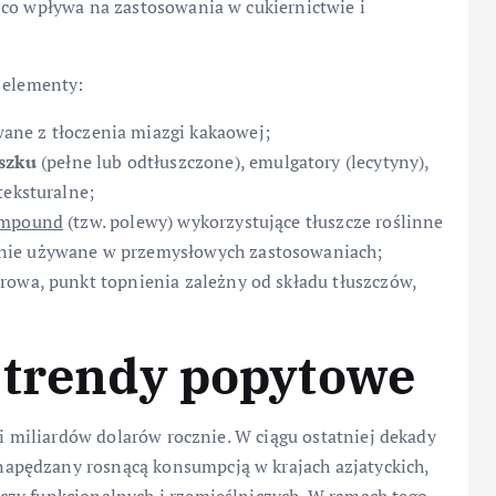
 co wpływa na zastosowania w cukiernictwie i
e elementy:
wane z tłoczenia miazgi kakaowej;
szku
(pełne lub odtłuszczone), emulgatory (lecytyny),
teksturalne;
mpound
(tzw. polewy) wykorzystujące tłuszcze roślinne
nie używane w przemysłowych zastosowaniach;
rowa, punkt topnienia zależny od składu tłuszczów,
 trendy popytowe
ki miliardów dolarów rocznie. W ciągu ostatniej dekady
apędzany rosnącą konsumpcją w krajach azjatyckich,