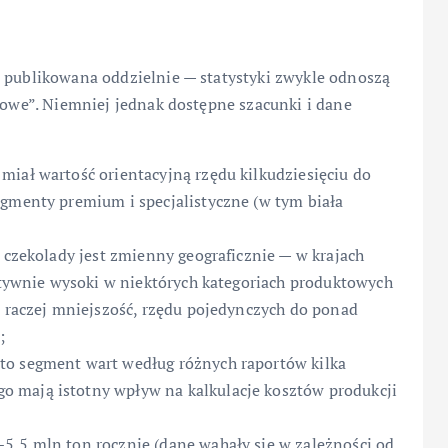
t publikowana oddzielnie — statystyki zwykle odnoszą
adowe”. Niemniej jednak dostępne szacunki i dane
miał wartość orientacyjną rzędu kilkudziesięciu do
egmenty premium i specjalistyczne (w tym biała
y czekolady jest zmienny geograficznie — w krajach
latywnie wysoki w niektórych kategoriach produktowych
o raczej mniejszość, rzędu pojedynczych do ponad
;
to segment wart według różnych raportów kilka
 mają istotny wpływ na kalkulacje kosztów produkcji
5,5 mln ton rocznie (dane wahały się w zależności od