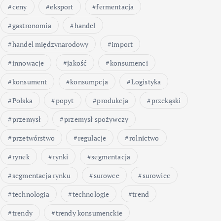
ceny
eksport
fermentacja
gastronomia
handel
handel międzynarodowy
import
innowacje
jakość
konsumenci
konsument
konsumpcja
Logistyka
Polska
popyt
produkcja
przekąski
przemysł
przemysł spożywczy
przetwórstwo
regulacje
rolnictwo
rynek
rynki
segmentacja
segmentacja rynku
surowce
surowiec
technologia
technologie
trend
trendy
trendy konsumenckie