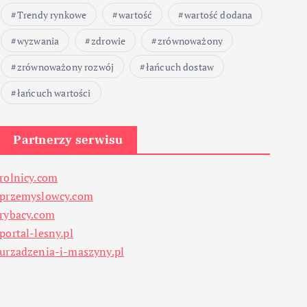
Trendy rynkowe
wartość
wartość dodana
wyzwania
zdrowie
zrównoważony
zrównoważony rozwój
łańcuch dostaw
łańcuch wartości
Partnerzy serwisu
rolnicy.com
przemyslowcy.com
rybacy.com
portal-lesny.pl
urzadzenia-i-maszyny.pl