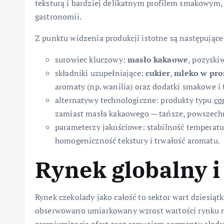
teksturą i bardziej delikatnym profilem smakowym,
gastronomii.
Z punktu widzenia produkcji istotne są następując
surowiec kluczowy:
masło kakaowe
, pozyski
składniki uzupełniające:
cukier
,
mleko w pro
aromaty (np. wanilia) oraz dodatki smakowe i 
alternatywy technologiczne: produkty typu
co
zamiast masła kakaowego — tańsze, powszech
parameterzy jakościowe: stabilność temperatu
homogeniczność tekstury i trwałość aromatu.
Rynek globalny i
Rynek czekolady jako całość to sektor wart dziesiąt
obserwowano umiarkowany wzrost wartości rynku n