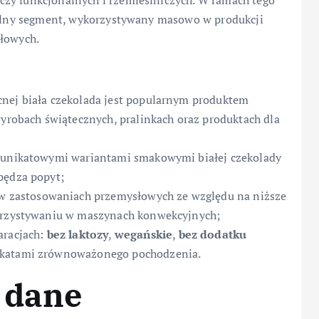
czy funkcjonalnych i rzemieślniczych. W ramach tego
abilny segment, wykorzystywany masowo w produkcji
słowych.
cnej biała czekolada jest popularnym produktem
obach świątecznych, pralinkach oraz produktach dla
e unikatowymi wariantami smakowymi białej czekolady
pędza popyt;
w zastosowaniach przemysłowych ze względu na niższe
korzystywaniu w maszynach konwekcyjnych;
aracjach:
bez laktozy
,
wegańskie
,
bez dodatku
fikatami zrównoważonego pochodzenia.
 dane