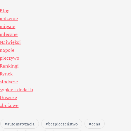
Blog
jedzenie
mięsne
mleczne
Najwięksi
napoje
pieczywo
Rankingi
Rynek
słodycze
sypkie i dodatki
tłuszcze
zbożowe
automatyzacja
bezpieczeństwo
cena