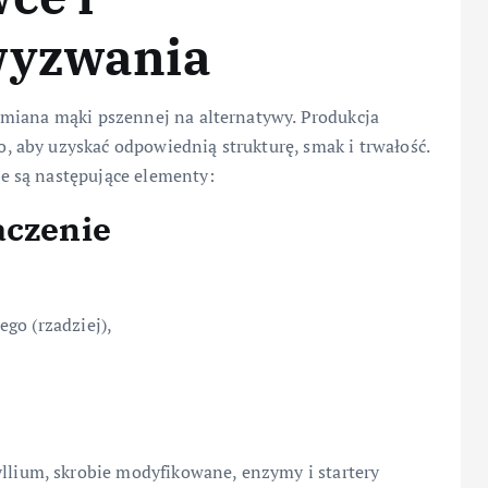
wyzwania
amiana mąki pszennej na alternatywy. Produkcja
 aby uzyskać odpowiednią strukturę, smak i trwałość.
 są następujące elementy:
aczenie
go (rzadziej),
llium, skrobie modyfikowane, enzymy i startery