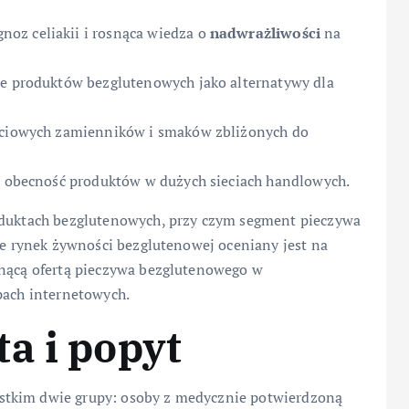
gnoz celiakii i rosnąca wiedza o
nadwrażliwości
na
ie produktów bezglutenowych jako alternatywy dla
ościowych zamienników i smaków zbliżonych do
 i obecność produktów w dużych sieciach handlowych.
roduktach bezglutenowych, przy czym segment pieczywa
sce rynek żywności bezglutenowej oceniany jest na
snącą ofertą pieczywa bezglutenowego w
pach internetowych.
a i popyt
stkim dwie grupy: osoby z medycznie potwierdzoną