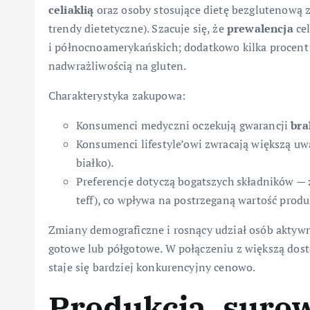
celiaklią
oraz osoby stosujące dietę bezglutenow
trendy dietetyczne). Szacuje się, że
prewalencja
cel
i północnoamerykańskich; dodatkowo kilka procent 
nadwrażliwością na gluten.
Charakterystyka zakupowa:
Konsumenci medyczni oczekują gwarancji
bra
Konsumenci lifestyle’owi zwracają większą u
białko).
Preferencje dotyczą bogatszych składników — 
teff), co wpływa na postrzeganą wartość produ
Zmiany demograficzne i rosnący udział osób akty
gotowe lub półgotowe. W połączeniu z większą dos
staje się bardziej konkurencyjny cenowo.
Produkcja, surow