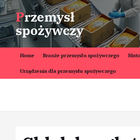
S
Przemysł
k
i
spożywczy
p
t
o
c
Home
Branże przemysłu spożywczego
Hist
o
Urządzenia dla przemysłu spożywczego
n
t
e
n
t