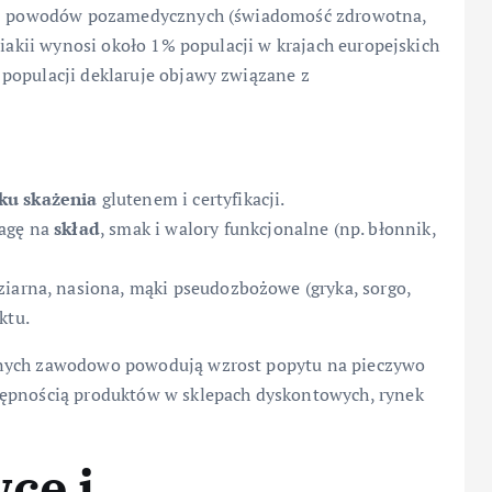
ą z powodów pozamedycznych (świadomość zdrowotna,
iakii wynosi około 1% populacji w krajach europejskich
populacji deklaruje objawy związane z
ku skażenia
glutenem i certyfikacji.
wagę na
skład
, smak i walory funkcjonalne (np. błonnik,
ziarna, nasiona, mąki pseudozbożowe (gryka, sorgo,
ktu.
wnych zawodowo powodują wzrost popytu na pieczywo
tępnością produktów w sklepach dyskontowych, rynek
ce i