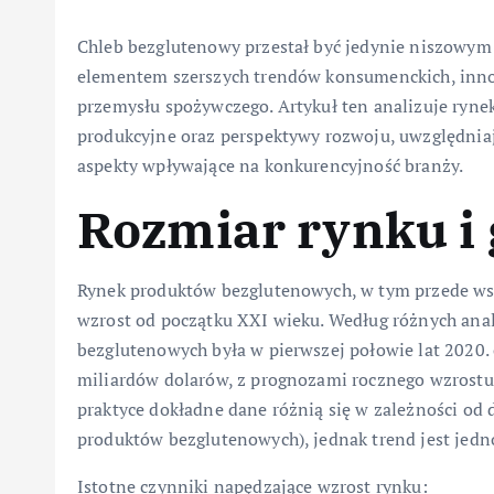
Chleb bezglutenowy przestał być jedynie niszowym p
elementem szerszych trendów konsumenckich, inno
przemysłu spożywczego. Artykuł ten analizuje ryne
produkcyjne oraz perspektywy rozwoju, uwzględniają
aspekty wpływające na konkurencyjność branży.
Rozmiar rynku i
Rynek produktów bezglutenowych, w tym przede w
wzrost od początku XXI wieku. Według różnych ana
bezglutenowych była w pierwszej połowie lat 2020. 
miliardów dolarów, z prognozami rocznego wzrostu
praktyce dokładne dane różnią się w zależności od d
produktów bezglutenowych), jednak trend jest jedn
Istotne czynniki napędzające wzrost rynku: