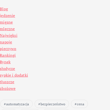
Blog
jedzenie
mięsne
mleczne
Najwięksi
napoje
pieczywo
Rankingi
Rynek
słodycze
sypkie i dodatki
tłuszcze
zbożowe
automatyzacja
bezpieczeństwo
cena