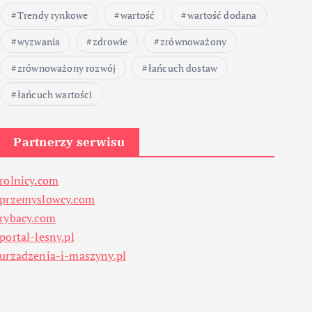
Trendy rynkowe
wartość
wartość dodana
wyzwania
zdrowie
zrównoważony
zrównoważony rozwój
łańcuch dostaw
łańcuch wartości
Partnerzy serwisu
rolnicy.com
przemyslowcy.com
rybacy.com
portal-lesny.pl
urzadzenia-i-maszyny.pl