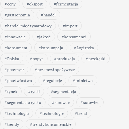
ceny
eksport
fermentacja
gastronomia
handel
handel międzynarodowy
import
innowacje
jakość
konsumenci
konsument
konsumpcja
Logistyka
Polska
popyt
produkcja
przekąski
przemysł
przemysł spożywczy
przetwórstwo
regulacje
rolnictwo
rynek
rynki
segmentacja
segmentacja rynku
surowce
surowiec
technologia
technologie
trend
trendy
trendy konsumenckie