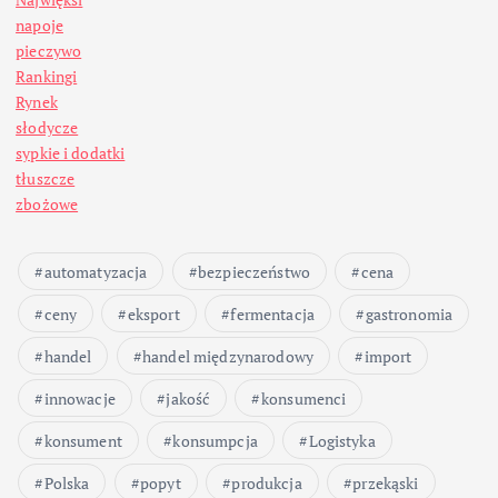
napoje
pieczywo
Rankingi
Rynek
słodycze
sypkie i dodatki
tłuszcze
zbożowe
automatyzacja
bezpieczeństwo
cena
ceny
eksport
fermentacja
gastronomia
handel
handel międzynarodowy
import
innowacje
jakość
konsumenci
konsument
konsumpcja
Logistyka
Polska
popyt
produkcja
przekąski