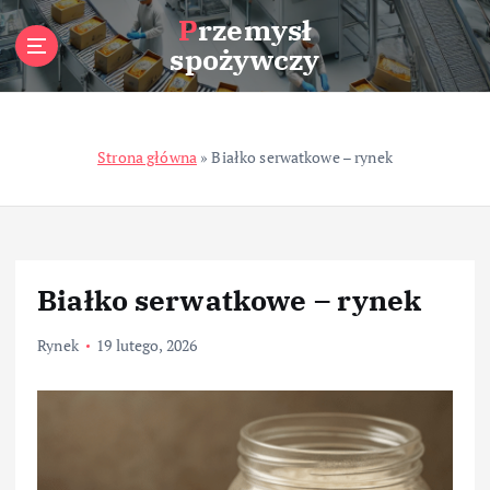
S
Przemysł
k
spożywczy
i
p
t
o
Strona główna
»
Białko serwatkowe – rynek
c
o
n
t
e
n
Białko serwatkowe – rynek
t
Rynek
19 lutego, 2026