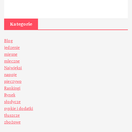
Kategorie
Blog
jedzenie
mięsne
mleczne
Najwięksi
napoje
pieczywo
Rankingi
Rynek
słodycze
sypkie i dodatki
tłuszcze
zbożowe