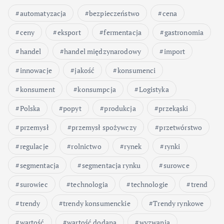
automatyzacja
bezpieczeństwo
cena
ceny
eksport
fermentacja
gastronomia
handel
handel międzynarodowy
import
innowacje
jakość
konsumenci
konsument
konsumpcja
Logistyka
Polska
popyt
produkcja
przekąski
przemysł
przemysł spożywczy
przetwórstwo
regulacje
rolnictwo
rynek
rynki
segmentacja
segmentacja rynku
surowce
surowiec
technologia
technologie
trend
trendy
trendy konsumenckie
Trendy rynkowe
wartość
wartość dodana
wyzwania