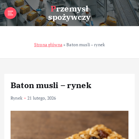
S
Przemysł
k
spożywczy
i
p
t
o
Strona główna
»
Baton musli – rynek
c
o
n
t
e
n
Baton musli – rynek
t
Rynek
21 lutego, 2026