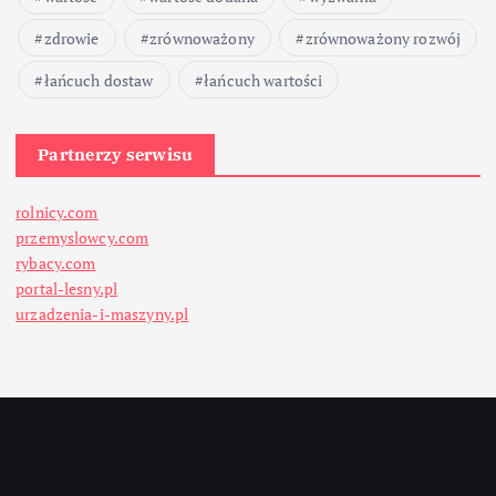
zdrowie
zrównoważony
zrównoważony rozwój
łańcuch dostaw
łańcuch wartości
Partnerzy serwisu
rolnicy.com
przemyslowcy.com
rybacy.com
portal-lesny.pl
urzadzenia-i-maszyny.pl