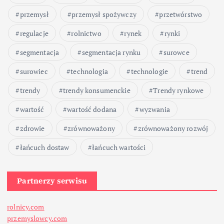
przemysł
przemysł spożywczy
przetwórstwo
regulacje
rolnictwo
rynek
rynki
segmentacja
segmentacja rynku
surowce
surowiec
technologia
technologie
trend
trendy
trendy konsumenckie
Trendy rynkowe
wartość
wartość dodana
wyzwania
zdrowie
zrównoważony
zrównoważony rozwój
łańcuch dostaw
łańcuch wartości
Partnerzy serwisu
rolnicy.com
przemyslowcy.com