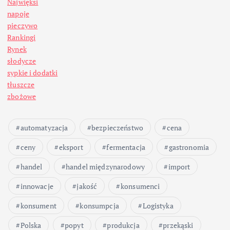
Najwięksi
napoje
pieczywo
Rankingi
Rynek
słodycze
sypkie i dodatki
tłuszcze
zbożowe
automatyzacja
bezpieczeństwo
cena
ceny
eksport
fermentacja
gastronomia
handel
handel międzynarodowy
import
innowacje
jakość
konsumenci
konsument
konsumpcja
Logistyka
Polska
popyt
produkcja
przekąski