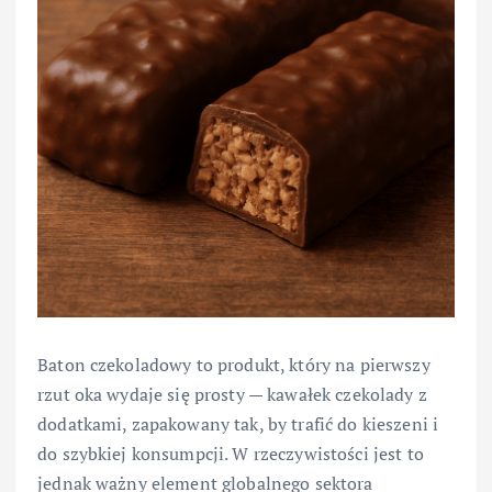
Baton czekoladowy to produkt, który na pierwszy
rzut oka wydaje się prosty — kawałek czekolady z
dodatkami, zapakowany tak, by trafić do kieszeni i
do szybkiej konsumpcji. W rzeczywistości jest to
jednak ważny element globalnego sektora