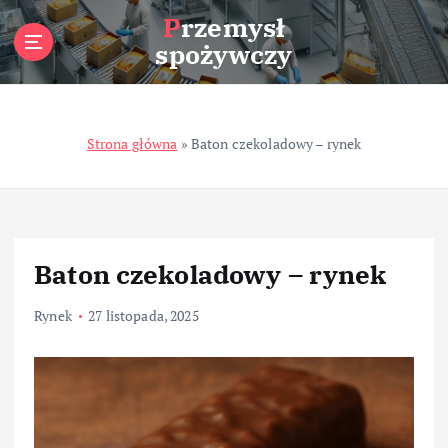
S
Przemysł
k
spożywczy
i
p
t
o
Strona główna
»
Baton czekoladowy – rynek
c
o
n
t
e
n
Baton czekoladowy – rynek
t
Rynek
27 listopada, 2025