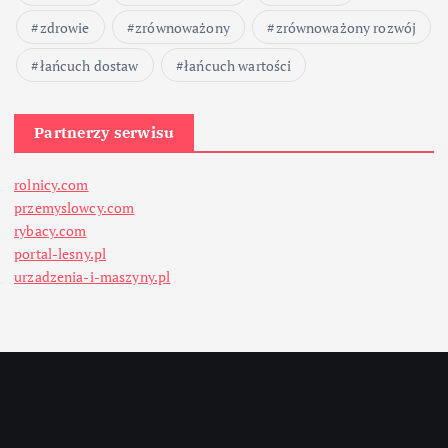
zdrowie
zrównoważony
zrównoważony rozwój
łańcuch dostaw
łańcuch wartości
Partnerzy serwisu
rolnicy.com
przemyslowcy.com
rybacy.com
portal-lesny.pl
urzadzenia-i-maszyny.pl