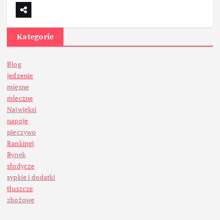
Kategorie
Blog
jedzenie
mięsne
mleczne
Najwięksi
napoje
pieczywo
Rankingi
Rynek
słodycze
sypkie i dodatki
tłuszcze
zbożowe