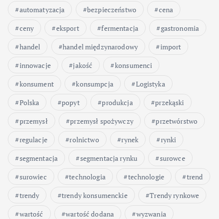
automatyzacja
bezpieczeństwo
cena
ceny
eksport
fermentacja
gastronomia
handel
handel międzynarodowy
import
innowacje
jakość
konsumenci
konsument
konsumpcja
Logistyka
Polska
popyt
produkcja
przekąski
przemysł
przemysł spożywczy
przetwórstwo
regulacje
rolnictwo
rynek
rynki
segmentacja
segmentacja rynku
surowce
surowiec
technologia
technologie
trend
trendy
trendy konsumenckie
Trendy rynkowe
wartość
wartość dodana
wyzwania