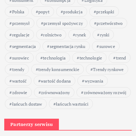
konsument
konsumpcja
Logistyka
Polska
popyt
produkcja
przekąski
przemysł
przemysł spożywczy
przetwórstwo
regulacje
rolnictwo
rynek
rynki
segmentacja
segmentacja rynku
surowce
surowiec
technologia
technologie
trend
trendy
trendy konsumenckie
Trendy rynkowe
wartość
wartość dodana
wyzwania
zdrowie
zrównoważony
zrównoważony rozwój
łańcuch dostaw
łańcuch wartości
Partnerzy serwisu