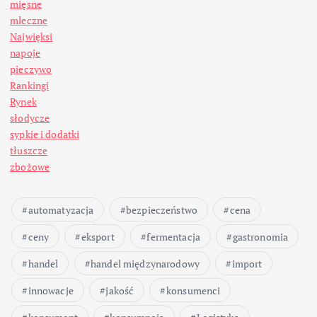
mięsne
mleczne
Najwięksi
napoje
pieczywo
Rankingi
Rynek
słodycze
sypkie i dodatki
tłuszcze
zbożowe
automatyzacja
bezpieczeństwo
cena
ceny
eksport
fermentacja
gastronomia
handel
handel międzynarodowy
import
innowacje
jakość
konsumenci