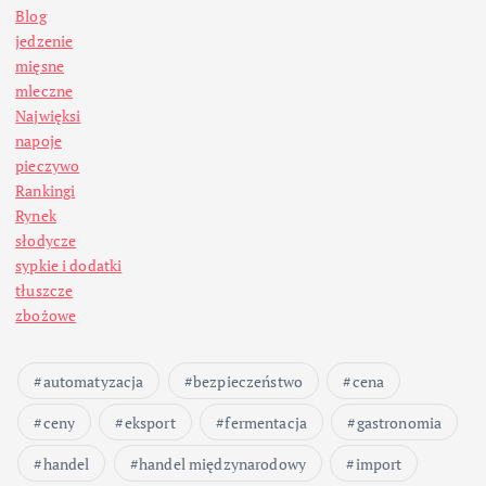
Blog
jedzenie
mięsne
mleczne
Najwięksi
napoje
pieczywo
Rankingi
Rynek
słodycze
sypkie i dodatki
tłuszcze
zbożowe
automatyzacja
bezpieczeństwo
cena
ceny
eksport
fermentacja
gastronomia
handel
handel międzynarodowy
import