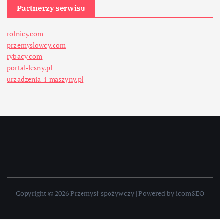
Partnerzy serwisu
rolnicy.com
przemyslowcy.com
rybacy.com
portal-lesny.pl
urzadzenia-i-maszyny.pl
Copyright © 2026 Przemysł spożywczy | Powered by icomSEO