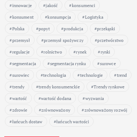
innowacje
jakość
konsumenci
konsument
konsumpcja
Logistyka
Polska
popyt
produkcja
przekąski
przemysł
przemysł spożywczy
przetwórstwo
regulacje
rolnictwo
rynek
rynki
segmentacja
segmentacja rynku
surowce
surowiec
technologia
technologie
trend
trendy
trendy konsumenckie
Trendy rynkowe
wartość
wartość dodana
wyzwania
zdrowie
zrównoważony
zrównoważony rozwój
łańcuch dostaw
łańcuch wartości