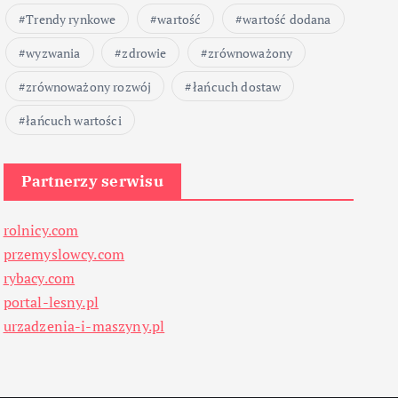
Trendy rynkowe
wartość
wartość dodana
wyzwania
zdrowie
zrównoważony
zrównoważony rozwój
łańcuch dostaw
łańcuch wartości
Partnerzy serwisu
rolnicy.com
przemyslowcy.com
rybacy.com
portal-lesny.pl
urzadzenia-i-maszyny.pl