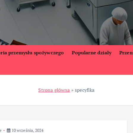
oria przemysłu spożywczego
Popularne działy
Przem
Strona główna
»
specyfika
e
10 września, 2024