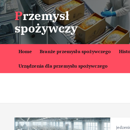
S
Przemysł
k
i
spożywczy
p
t
o
c
Home
Branże przemysłu spożywczego
Hist
o
Urządzenia dla przemysłu spożywczego
n
t
e
n
t
jedzeni