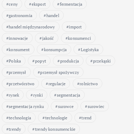
ceny
eksport
fermentacja
gastronomia
handel
handel międzynarodowy
import
innowacje
jakość
konsumenci
konsument
konsumpcja
Logistyka
Polska
popyt
produkcja
przekąski
przemysł
przemysł spożywczy
przetwórstwo
regulacje
rolnictwo
rynek
rynki
segmentacja
segmentacja rynku
surowce
surowiec
technologia
technologie
trend
trendy
trendy konsumenckie