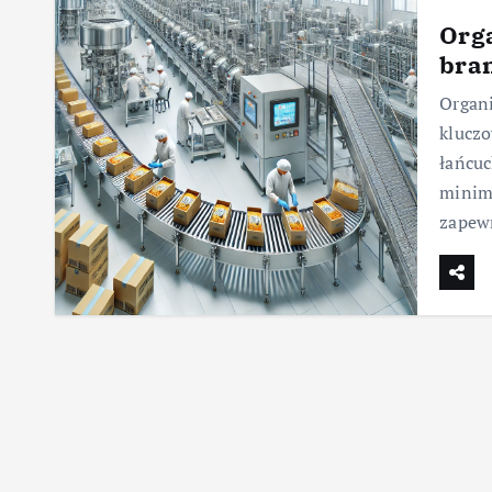
Orga
bra
Organi
klucz
łańcuc
minima
zapewn