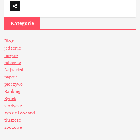
Kategorie
Blog
jedzenie
mięsne
mleczne
Najwięksi
napoje
pieczywo
Rankingi
Rynek
słodycze
sypkie i dodatki
tłuszcze
zbożowe