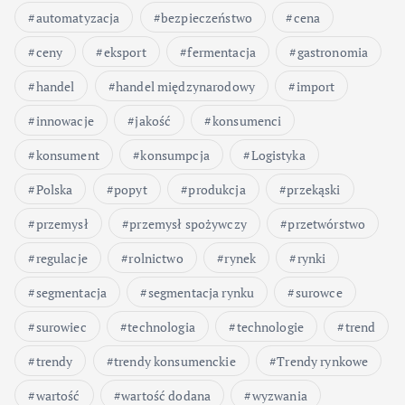
automatyzacja
bezpieczeństwo
cena
ceny
eksport
fermentacja
gastronomia
handel
handel międzynarodowy
import
innowacje
jakość
konsumenci
konsument
konsumpcja
Logistyka
Polska
popyt
produkcja
przekąski
przemysł
przemysł spożywczy
przetwórstwo
regulacje
rolnictwo
rynek
rynki
segmentacja
segmentacja rynku
surowce
surowiec
technologia
technologie
trend
trendy
trendy konsumenckie
Trendy rynkowe
wartość
wartość dodana
wyzwania