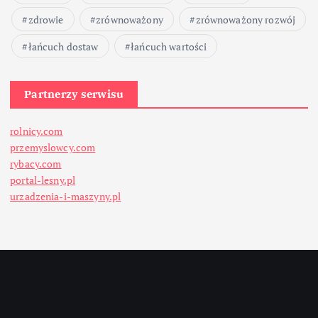
zdrowie
zrównoważony
zrównoważony rozwój
łańcuch dostaw
łańcuch wartości
Partnerzy serwisu
rolnicy.com
przemyslowcy.com
rybacy.com
portal-lesny.pl
urzadzenia-i-maszyny.pl