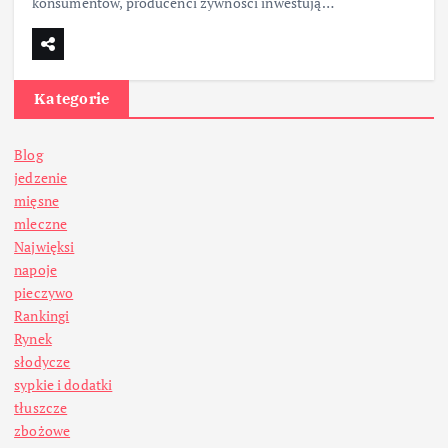
konsumentów, producenci żywności inwestują…
Kategorie
Blog
jedzenie
mięsne
mleczne
Najwięksi
napoje
pieczywo
Rankingi
Rynek
słodycze
sypkie i dodatki
tłuszcze
zbożowe