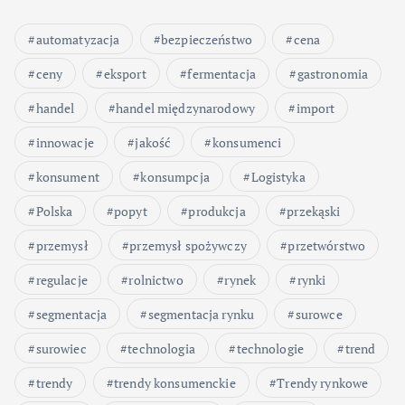
automatyzacja
bezpieczeństwo
cena
ceny
eksport
fermentacja
gastronomia
handel
handel międzynarodowy
import
innowacje
jakość
konsumenci
konsument
konsumpcja
Logistyka
Polska
popyt
produkcja
przekąski
przemysł
przemysł spożywczy
przetwórstwo
regulacje
rolnictwo
rynek
rynki
segmentacja
segmentacja rynku
surowce
surowiec
technologia
technologie
trend
trendy
trendy konsumenckie
Trendy rynkowe