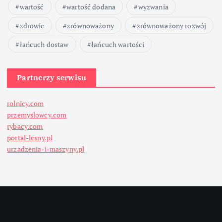
wartość
wartość dodana
wyzwania
zdrowie
zrównoważony
zrównoważony rozwój
łańcuch dostaw
łańcuch wartości
Partnerzy serwisu
rolnicy.com
przemyslowcy.com
rybacy.com
portal-lesny.pl
urzadzenia-i-maszyny.pl