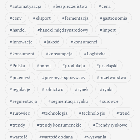
automatyzacja
bezpieczeństwo
cena
ceny
eksport
fermentacja
gastronomia
handel
handel międzynarodowy
import
innowacje
jakość
konsumenci
konsument
konsumpcja
Logistyka
Polska
popyt
produkcja
przekąski
przemysł
przemysł spożywczy
przetwórstwo
regulacje
rolnictwo
rynek
rynki
segmentacja
segmentacja rynku
surowce
surowiec
technologia
technologie
trend
trendy
trendy konsumenckie
Trendy rynkowe
wartość
wartość dodana
wyzwania