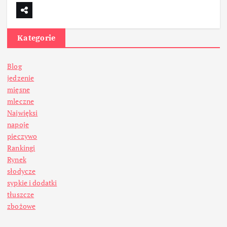
Kategorie
Blog
jedzenie
mięsne
mleczne
Najwięksi
napoje
pieczywo
Rankingi
Rynek
słodycze
sypkie i dodatki
tłuszcze
zbożowe