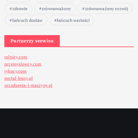
zdrowie
zrównoważony
zrównoważony rozwój
łańcuch dostaw
łańcuch wartości
Partnerzy serwisu
rolnicy.com
przemyslowcy.com
rybacy.com
portal-lesny.pl
urzadzenia-i-maszyny.pl