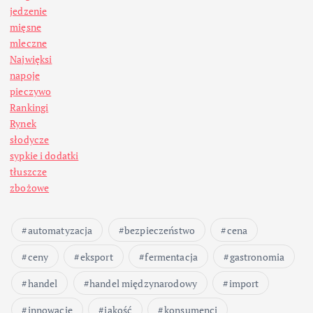
jedzenie
mięsne
mleczne
Najwięksi
napoje
pieczywo
Rankingi
Rynek
słodycze
sypkie i dodatki
tłuszcze
zbożowe
automatyzacja
bezpieczeństwo
cena
ceny
eksport
fermentacja
gastronomia
handel
handel międzynarodowy
import
innowacje
jakość
konsumenci