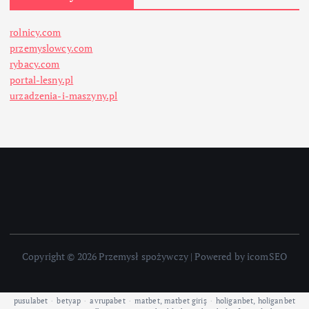
rolnicy.com
przemyslowcy.com
rybacy.com
portal-lesny.pl
urzadzenia-i-maszyny.pl
Copyright © 2026 Przemysł spożywczy | Powered by icomSEO
pusulabet
·
betyap
·
avrupabet
·
matbet, matbet giriş
·
holiganbet, holiganbet