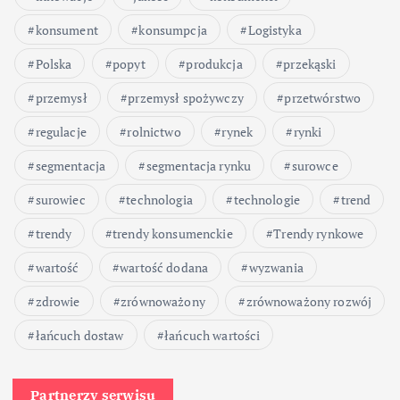
konsument
konsumpcja
Logistyka
Polska
popyt
produkcja
przekąski
przemysł
przemysł spożywczy
przetwórstwo
regulacje
rolnictwo
rynek
rynki
segmentacja
segmentacja rynku
surowce
surowiec
technologia
technologie
trend
trendy
trendy konsumenckie
Trendy rynkowe
wartość
wartość dodana
wyzwania
zdrowie
zrównoważony
zrównoważony rozwój
łańcuch dostaw
łańcuch wartości
Partnerzy serwisu