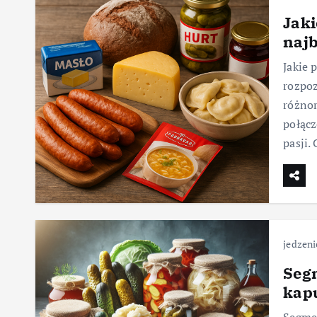
Jaki
najb
Jakie 
rozpoz
różnor
połącz
pasji.
jedzeni
Seg
kapu