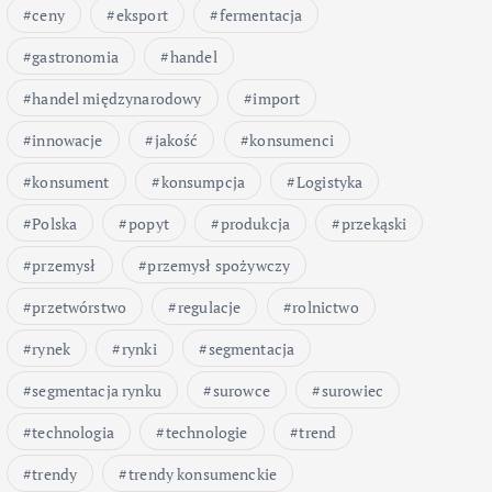
ceny
eksport
fermentacja
gastronomia
handel
handel międzynarodowy
import
innowacje
jakość
konsumenci
konsument
konsumpcja
Logistyka
Polska
popyt
produkcja
przekąski
przemysł
przemysł spożywczy
przetwórstwo
regulacje
rolnictwo
rynek
rynki
segmentacja
segmentacja rynku
surowce
surowiec
technologia
technologie
trend
trendy
trendy konsumenckie