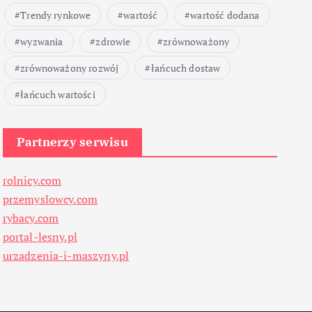
Trendy rynkowe
wartość
wartość dodana
wyzwania
zdrowie
zrównoważony
zrównoważony rozwój
łańcuch dostaw
łańcuch wartości
Partnerzy serwisu
rolnicy.com
przemyslowcy.com
rybacy.com
portal-lesny.pl
urzadzenia-i-maszyny.pl