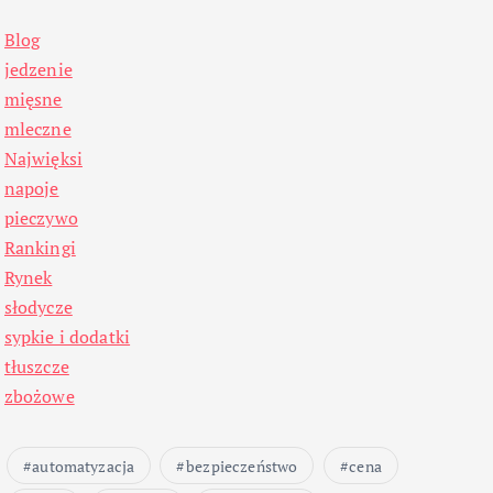
Blog
jedzenie
mięsne
mleczne
Najwięksi
napoje
pieczywo
Rankingi
Rynek
słodycze
sypkie i dodatki
tłuszcze
zbożowe
automatyzacja
bezpieczeństwo
cena