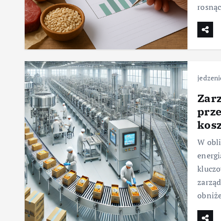
rosną
jedzeni
Zarz
prz
kosz
W obli
energi
kluczo
zarząd
obniż