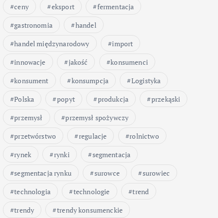
ceny
eksport
fermentacja
gastronomia
handel
handel międzynarodowy
import
innowacje
jakość
konsumenci
konsument
konsumpcja
Logistyka
Polska
popyt
produkcja
przekąski
przemysł
przemysł spożywczy
przetwórstwo
regulacje
rolnictwo
rynek
rynki
segmentacja
segmentacja rynku
surowce
surowiec
technologia
technologie
trend
trendy
trendy konsumenckie