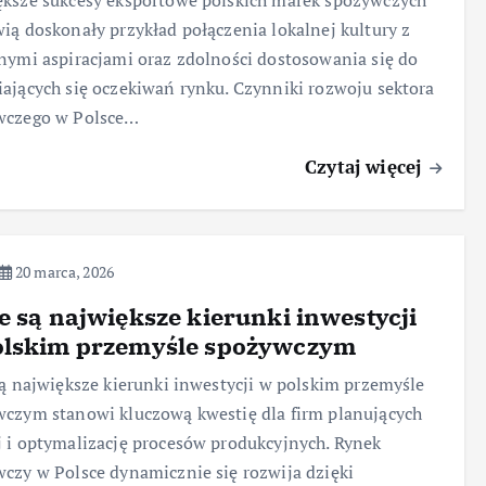
ksze sukcesy eksportowe polskich marek spożywczych
ią doskonały przykład połączenia lokalnej kultury z
nymi aspiracjami oraz zdolności dostosowania się do
ających się oczekiwań rynku. Czynniki rozwoju sektora
wczego w Polsce…
Czytaj więcej
20 marca, 2026
e są największe kierunki inwestycji
olskim przemyśle spożywczym
są największe kierunki inwestycji w polskim przemyśle
czym stanowi kluczową kwestię dla firm planujących
 i optymalizację procesów produkcyjnych. Rynek
czy w Polsce dynamicznie się rozwija dzięki