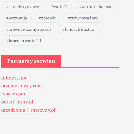
Trendy rynkowe
wartość
wartość dodana
wyzwania
zdrowie
zrównoważony
zrównoważony rozwój
łańcuch dostaw
łańcuch wartości
Partnerzy serwisu
rolnicy.com
przemyslowcy.com
rybacy.com
portal-lesny.pl
urzadzenia-i-maszyny.pl