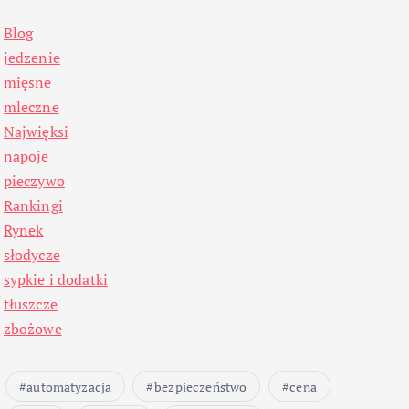
Blog
jedzenie
mięsne
mleczne
Najwięksi
napoje
pieczywo
Rankingi
Rynek
słodycze
sypkie i dodatki
tłuszcze
zbożowe
automatyzacja
bezpieczeństwo
cena