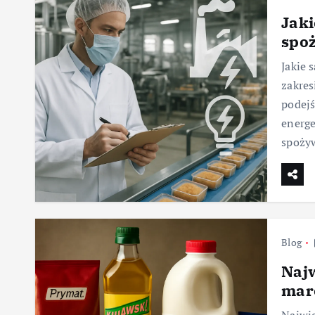
Jaki
spoż
Jakie 
zakres
podejś
energe
spoży
Blog
Najw
mar