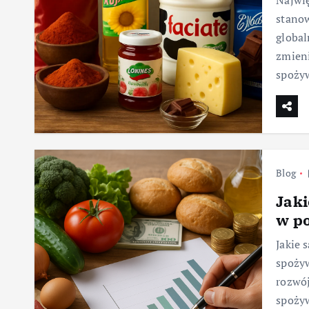
Najwię
stanow
global
zmieni
spoży
Blog
Jaki
w p
Jakie 
spożyw
rozwój
spożyw