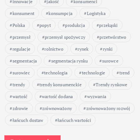
innowacje
jakość
konsumenci
konsument
konsumpcja
Logistyka
Polska
popyt
produkcja
przekąski
przemysł
przemysł spożywczy
przetwórstwo
regulacje
rolnictwo
rynek
rynki
segmentacja
segmentacja rynku
surowce
surowiec
technologia
technologie
trend
trendy
trendy konsumenckie
Trendy rynkowe
wartość
wartość dodana
wyzwania
zdrowie
zrównoważony
zrównoważony rozwój
łańcuch dostaw
łańcuch wartości