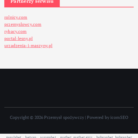
Partnerzy serwisu
rolnicy.com
przemyslowcy.com
rybacy.com
portal-lesny.pl
urzadzenia-i-maszyny.pl
Copyright © 2026 Przemysł spożywczy | Powered by icomSEO
pusulabet
·
betyap
·
avrupabet
·
matbet, matbet giriş
·
holiganbet, holiganbet