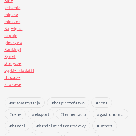
Blog
jedzenie
mięsne
mleczne
Najwięksi
napoje
pieczywo
Rankingi
Rynek
słodycze
sypkie i dodatki
tłuszcze
zbożowe
automatyzacja
bezpieczeństwo
cena
ceny
eksport
fermentacja
gastronomia
handel
handel międzynarodowy
import