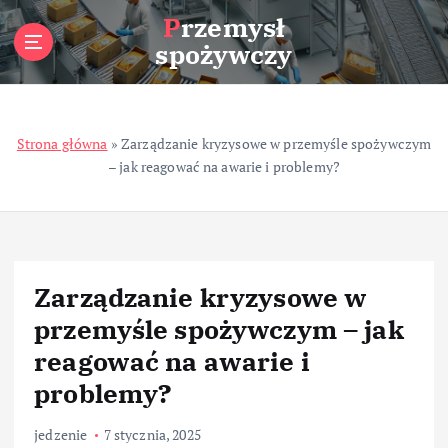
S
Przemysł
k
spożywczy
i
p
t
o
Strona główna
»
Zarządzanie kryzysowe w przemyśle spożywczym
c
– jak reagować na awarie i problemy?
o
n
t
e
n
t
Zarządzanie kryzysowe w
przemyśle spożywczym – jak
reagować na awarie i
problemy?
jedzenie
7 stycznia, 2025