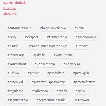
sypkie i dodatki
tłuszcze
zbożowe
automatyzacja
bezpieczeństwo
cena
ceny
eksport
fermentacja
gastronomia
handel
handel międzynarodowy
import
innowacje
jakość
konsumenci
konsument
konsumpcja
Logistyka
Polska
popyt
produkcja
przekąski
przemysł
przemysł spożywczy
przetwórstwo
regulacje
rolnictwo
rynek
rynki
segmentacja
segmentacja rynku
surowce