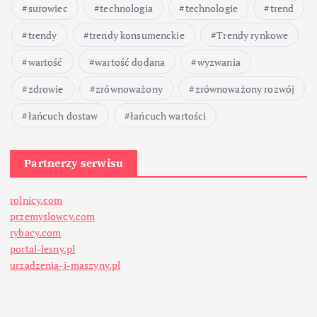
surowiec
technologia
technologie
trend
trendy
trendy konsumenckie
Trendy rynkowe
wartość
wartość dodana
wyzwania
zdrowie
zrównoważony
zrównoważony rozwój
łańcuch dostaw
łańcuch wartości
Partnerzy serwisu
rolnicy.com
przemyslowcy.com
rybacy.com
portal-lesny.pl
urzadzenia-i-maszyny.pl