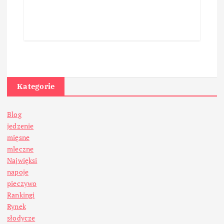
Kategorie
Blog
jedzenie
mięsne
mleczne
Najwięksi
napoje
pieczywo
Rankingi
Rynek
słodycze